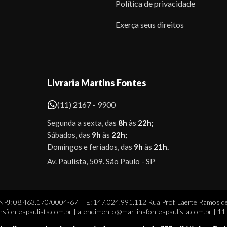
Política de privacidade
Exerça seus direitos
Livraria Martins Fontes
(11) 2167 - 9900
Segunda a sexta, das
8h
às
22h;
Sábados, das
9h
às
22h;
Domingos e feriados, das
9h
às
21h.
Av. Paulista, 509. São Paulo - SP
CNPJ: 08.463.170/0004-67 | IE: 147.024.991.112 Rua Prof. Laerte Ramos de
sfontespaulista.com.br | atendimento@martinsfontespaulista.com.br | 1