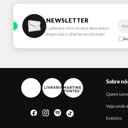
NEWSLETTER
Cadastre-se e receba descontos
especiais e ofertas exclusivas!
Ao
Sobre nó
Quem som
Veja onde e
Eventos