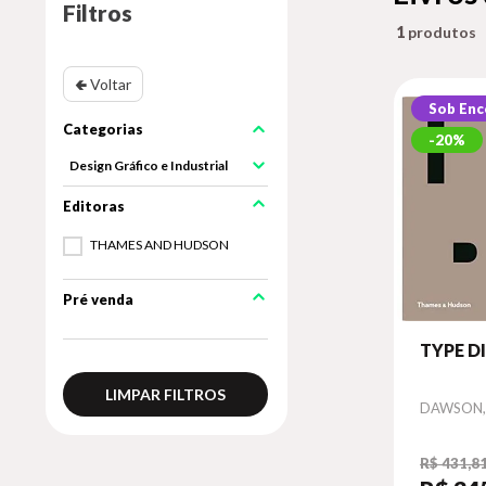
Filtros
1
🢀 Voltar
Sob En
20%
Design Gráfico e Industrial
THAMES AND HUDSON
Pré venda
TYPE D
LIMPAR FILTROS
Autor
DAWSON, 
R$ 431,8