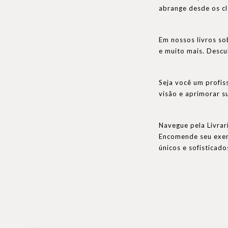
abrange desde os c
Em nossos livros so
e muito mais. Descu
Seja você um profis
visão e aprimorar s
Navegue pela Livrar
Encomende seu exemp
únicos e sofisticad