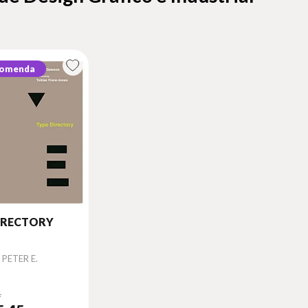
comenda
IRECTORY
PETER E.
1