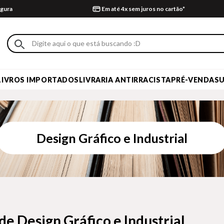
gura
Em até 4x sem juros no cartão*
LIVROS IMPORTADOS
LIVRARIA ANTIRRACISTA
PRÉ-VENDA
S
Design Gráfico e Industrial
 de Design Gráfico e Industrial