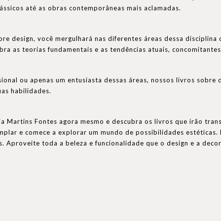
lássicos até as obras contemporâneas mais aclamadas.
bre design, você mergulhará nas diferentes áreas dessa disciplina
bra as teorias fundamentais e as tendências atuais, concomitantes 
sional ou apenas um entusiasta dessas áreas, nossos livros sobre 
uas habilidades.
ia Martins Fontes agora mesmo e descubra os livros que irão tran
lar e comece a explorar um mundo de possibilidades estéticas. N
os. Aproveite toda a beleza e funcionalidade que o design e a dec