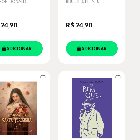
or
Autor
SON, RONALD
BRULHER, PE. A. J.
 24
,90
R$ 24
,90
ADICIONAR
ADICIONAR