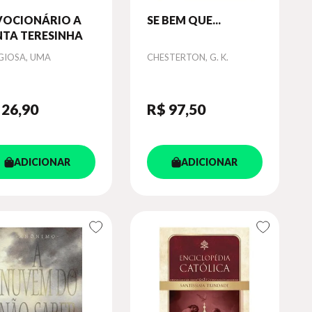
VOCIONÁRIO A
SE BEM QUE...
NTA TERESINHA
or
Autor
IGIOSA, UMA
CHESTERTON, G. K.
 26
,90
R$ 97
,50
ADICIONAR
ADICIONAR