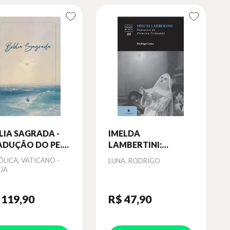
LIA SAGRADA -
IMELDA
ADUÇÃO DO PE.
LAMBERTINI:
NUEL DE MATOS
PADROEIRA DA
or
LICA, VATICANO -
Autor
LUNA, RODRIGO
ARES (CAPA MAR
PRIMEIRA
EJA
UL)
COMUNHÃO
 119
,90
R$ 47
,90