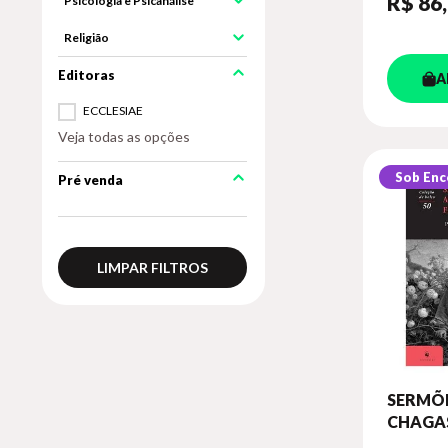
R$ 86
Psicologia e Psicanálise
Religião
A
ECCLESIAE
Veja todas as opções
Sob En
Pré venda
LIMPAR FILTROS
SERMÕE
CHAGAS
FRANC