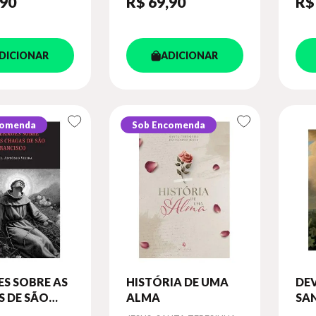
,90
R$ 69
,90
R$
DICIONAR
ADICIONAR
comenda
Sob Encomenda
S SOBRE AS
HISTÓRIA DE UMA
DE
 DE SÃO
ALMA
SA
ISCO