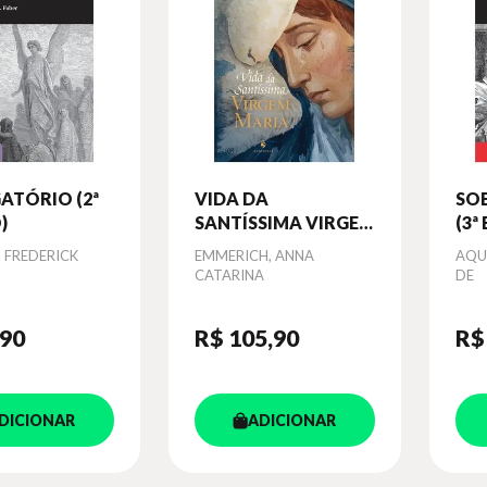
ATÓRIO (2ª
VIDA DA
SO
)
SANTÍSSIMA VIRGEM
(3ª
MARIA
. FREDERICK
Autor
EMMERICH, ANNA
Aut
AQU
CATARINA
DE
,90
R$ 105
,90
R$
DICIONAR
ADICIONAR