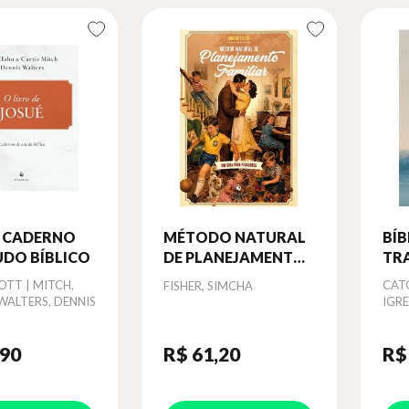
- CADERNO
MÉTODO NATURAL
BÍB
UDO BÍBLICO
DE PLANEJAMENTO
TR
FAMILIAR: UM GUIA
MA
OTT | MITCH,
Autor
Aut
CATÓ
FISHER, SIMCHA
PARA PECADORES
SO
 WALTERS, DENNIS
IGR
AZ
,90
R$ 61
,20
R$