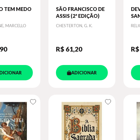
O TEM MEDO
SÃO FRANCISCO DE
DE
ASSIS (2ª EDIÇÃO)
SA
Autor
Aut
NE, MARCELLO
CHESTERTON, G. K.
REL
,90
R$ 61
,20
R$
DICIONAR
ADICIONAR