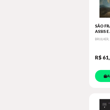
SÃO FR
ASSIS E
DA QU
Autor
BRULHER,
SÃO MI
R$ 61
A