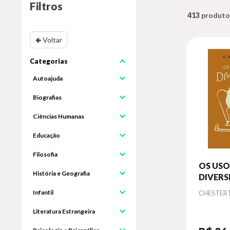
Filtros
413
🢀 Voltar
Autoajuda
Biografias
Ciências Humanas
Educação
Filosofia
OS USO
História e Geografia
DIVERS
Infantil
Autor
CHESTERT
Literatura Estrangeira