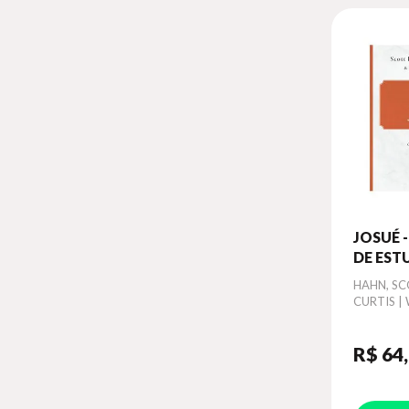
JOSUÉ 
DE EST
Autor
HAHN, SC
CURTIS |
R$ 64