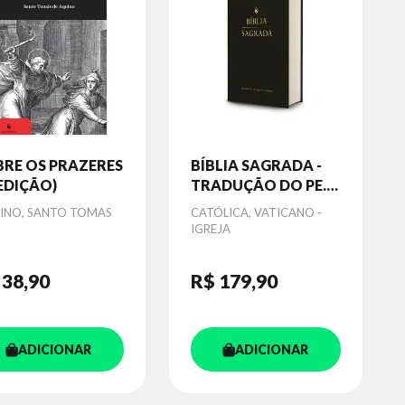
BRE OS PRAZERES
BÍBLIA SAGRADA -
 EDIÇÃO)
TRADUÇÃO DO PE.
MANUEL DE MATOS
or
INO, SANTO TOMAS
Autor
CATÓLICA, VATICANO -
SOARES (CAPA
IGREJA
DURA ÉBANO
PRETA)
 38
,90
R$ 179
,90
ADICIONAR
ADICIONAR