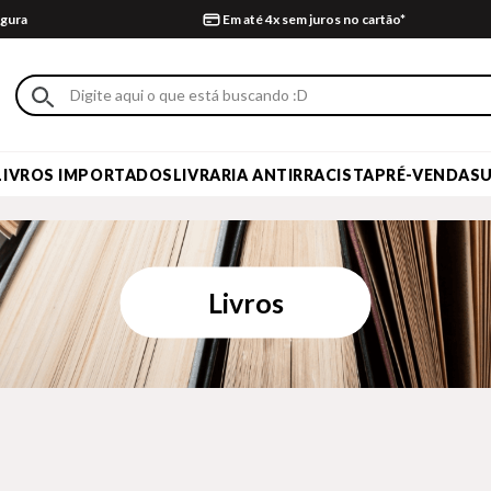
gura
Em até 4x sem juros no cartão*
LIVROS IMPORTADOS
LIVRARIA ANTIRRACISTA
PRÉ-VENDA
S
Livros