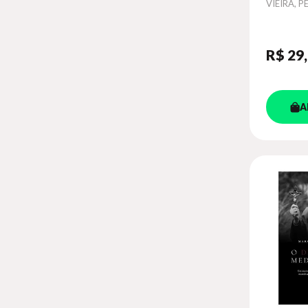
Autor
VIEIRA, 
R$ 29
A