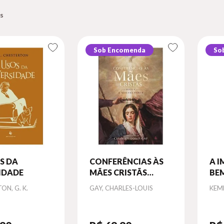
Sob Encomenda
So
S DA
CONFERÊNCIAS ÀS
A 
IDADE
MÃES CRISTÃS
BE
(PARTE I: A MULHER
VI
Autor
Aut
ON, G. K.
GAY, CHARLES-LOUIS
KEM
FORTE)
(LI