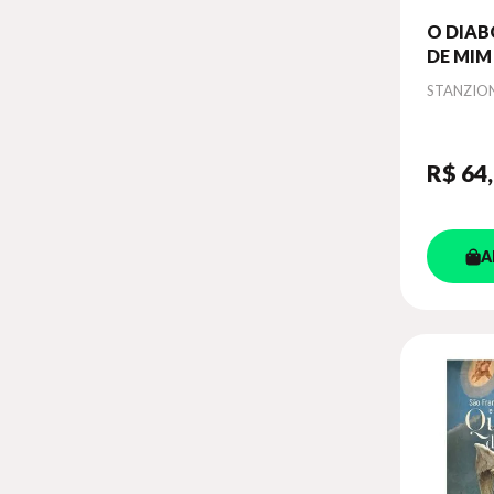
O DIAB
DE MIM
Autor
STANZIO
R$ 64
A