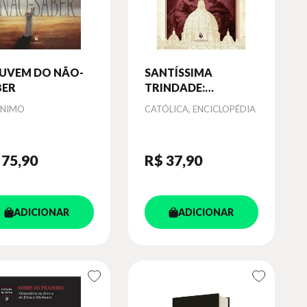
NUVEM DO NÃO-
SANTÍSSIMA
BER
TRINDADE:
ENCICLOPÉDIA
or
Autor
NIMO
CATÓLICA, ENCICLOPÉDIA
CATÓLICA, VOL. III
 75
,90
R$ 37
,90
ADICIONAR
ADICIONAR