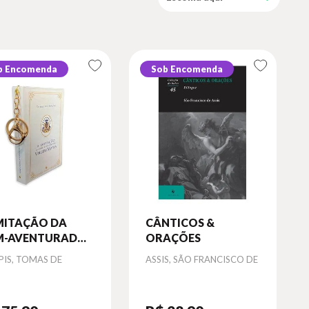
b Encomenda
Sob Encomenda
IMITAÇÃO DA
CÂNTICOS &
M-AVENTURADA
ORAÇÕES
RGEM MARIA
or
Autor
PIS, TOMAS DE
ASSIS, SÃO FRANCISCO DE
VRO CHAVEIRO)