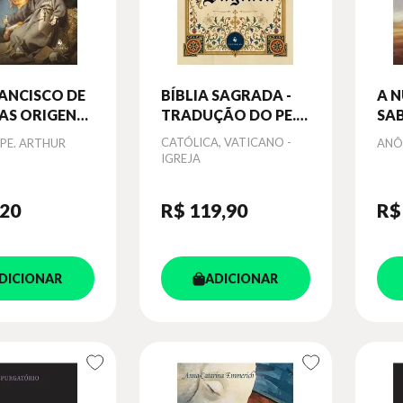
ANCISCO DE
BÍBLIA SAGRADA -
A 
 AS ORIGENS
TRADUÇÃO DO PE.
SA
ARESMA DE
MANUEL DE MATOS
Autor
CATÓLICA, VATICANO -
Aut
 PE. ARTHUR
ANÔ
GUEL
SOARES (CAPA
IGREJA
MEDIEVAL)
,20
R$ 119
,90
R$
DICIONAR
ADICIONAR