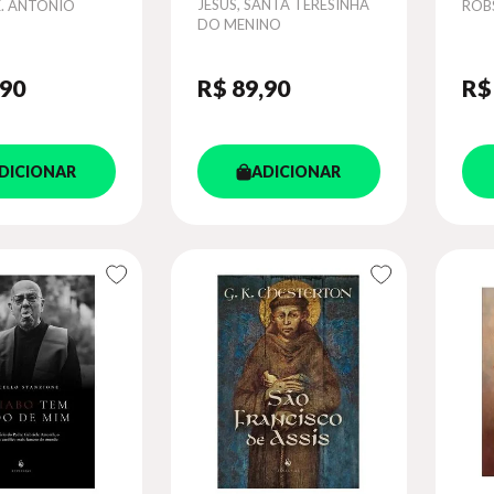
Autor
JESUS, SANTA TERESINHA
Aut
PE. ANTONIO
ROB
DO MENINO
,90
R$ 89
,90
R$
DICIONAR
ADICIONAR