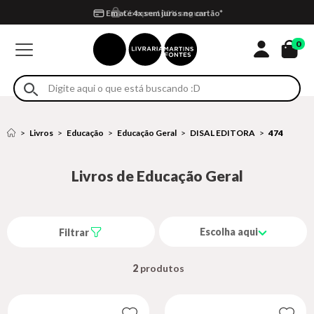
Compra 100% segura
Formas de entrega
Retire na loja
Eventos
Em até 4x sem juros no cartão*
0
Livros
Educação
Educação Geral
DISAL EDITORA
474
Livros de Educação Geral
Escolha aqui
Filtrar
2