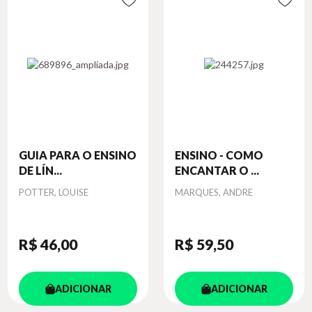
GUIA PARA O ENSINO
ENSINO - COMO
DE LÍN...
ENCANTAR O ...
Autor
Autor
POTTER, LOUISE
MARQUES, ANDRE
R$ 46
,00
R$ 59
,50
ADICIONAR
ADICIONAR