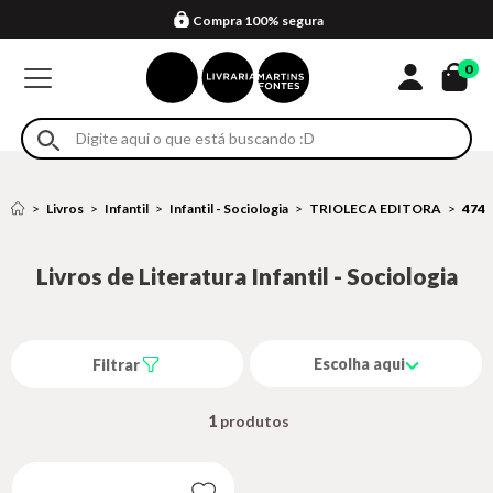
Compra 100% segura
Formas de entrega
Retire na loja
Eventos
Em até 4x sem juros no cartão*
0
Livros
Infantil
Infantil - Sociologia
TRIOLECA EDITORA
474
Livros de Literatura Infantil - Sociologia
Escolha aqui
Filtrar
1