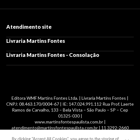
Atendimento site
Livraria Martins Fontes
Livraria Martins Fontes - Consolação
Editora WMF Martins Fontes Ltda. | Livraria Martins Fontes |
CNPJ: 08.463.170/0004-67 | IE: 147.024.991.112 Rua Prof. Laerte
Ramos de Carvalho, 133 – Bela Vista – São Paulo – SP – Cep
01325-030 |
www.martinsfontespaulista.com.br |
atendimento@martinsfontespaulista.com.br | 11 3292-2660
By clicking “Accept All Cookies”, you agree to the storing of
© 2014 -
2026
, MartinsFontes livros nacionais e importados,