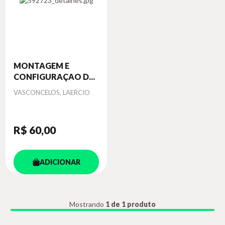
MONTAGEM E
CONFIGURAÇAO D...
Autor
VASCONCELOS, LAERCIO
R$ 60
,00
ADICIONAR
Mostrando
1 de 1 produto