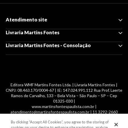
Atendimento site
Livraria Martins Fontes
Livraria Martins Fontes - Consolação
Editora WMF Martins Fontes Ltda. | Livraria Martins Fontes |
CNPJ: 08.463.170/0004-67 | IE: 147.024.991.112 Rua Prof. Laerte
Ramos de Carvalho, 133 – Bela Vista – São Paulo – SP – Cep
01325-030 |
www.martinsfontespaulista.com.br |
atendimento@martinsfontespaulista.com.br | 11 3292-2660
By clicking “Accept All Cookies”, you agree to the storing of
© 2014 -
2026
, MartinsFontes livros nacionais e importados,
cookies on your device to enhance site navigation, analyze