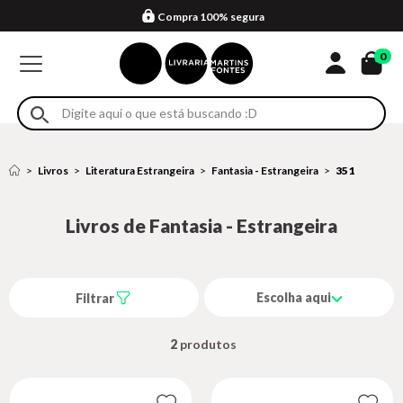
Compra 100% segura
Formas de entrega
Retire na loja
Eventos
Em até 4x sem juros no cartão*
0
Livros
Literatura Estrangeira
Fantasia - Estrangeira
351
Livros de Fantasia - Estrangeira
Escolha aqui
Filtrar
2