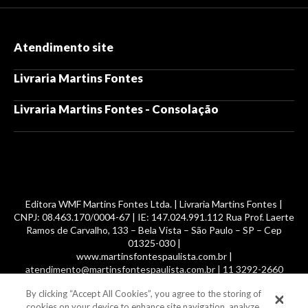
Atendimento site
Livraria Martins Fontes
Livraria Martins Fontes - Consolação
Editora WMF Martins Fontes Ltda. | Livraria Martins Fontes |
CNPJ: 08.463.170/0004-67 | IE: 147.024.991.112 Rua Prof. Laerte
Ramos de Carvalho, 133 – Bela Vista – São Paulo – SP – Cep
01325-030 |
www.martinsfontespaulista.com.br |
atendimento@martinsfontespaulista.com.br | 11 3292-2660
By clicking “Accept All Cookies”, you agree to the storing of
© 2014 -
2026
, MartinsFontes livros nacionais e importados,
cookies on your device to enhance site navigation, analyze