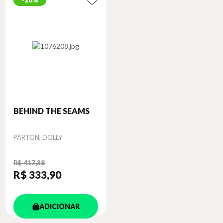
20%
BEHIND THE SEAMS
Autor
PARTON, DOLLY
R$ 417,38
R$ 333
,90
ADICIONAR