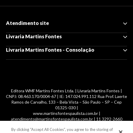
Atendimento site
Livraria Martins Fontes
Livraria Martins Fontes - Consolação
Editora WMF Martins Fontes Ltda. | Livraria Martins Fontes |
CNPJ: 08.463.170/0004-67 | IE: 147.024.991.112 Rua Prof. Laerte
Ramos de Carvalho, 133 – Bela Vista – São Paulo – SP – Cep
01325-030 |
www.martinsfontespaulista.com.br |
atendimento@martinsfontespaulista.com.br | 11 3292-2660
By clicking “Accept All Cookies”, you agree to the storing of
© 2014 -
2026
, MartinsFontes livros nacionais e importados,