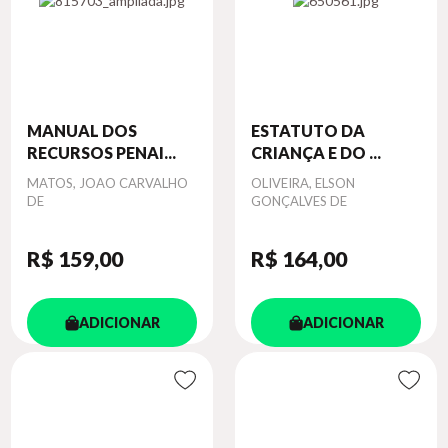
MANUAL DOS
ESTATUTO DA
RECURSOS PENAI...
CRIANÇA E DO ...
Autor
MATOS, JOAO CARVALHO
Autor
OLIVEIRA, ELSON
DE
GONÇALVES DE
R$ 159
,00
R$ 164
,00
ADICIONAR
ADICIONAR