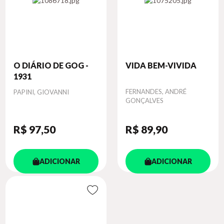
O DIÁRIO DE GOG -
VIDA BEM-VIVIDA
1931
Autor
Autor
FERNANDES, ANDRÉ
PAPINI, GIOVANNI
GONÇALVES
R$ 97
,50
R$ 89
,90
ADICIONAR
ADICIONAR