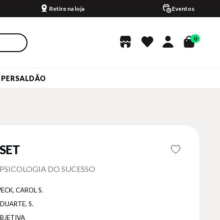
Retire na loja
Eventos
0
UPERSALDÃO
SET
PSICOLOGIA DO SUCESSO
ECK, CAROL S.
DUARTE, S.
BJETIVA