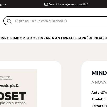
gura
Em até 4x sem juros no cartão*
LIVROS IMPORTADOS
LIVRARIA ANTIRRACISTA
PRÉ-VENDA
S
MIND
A NOVA 
Autor:
DW
Tradutor:
Editora:
O