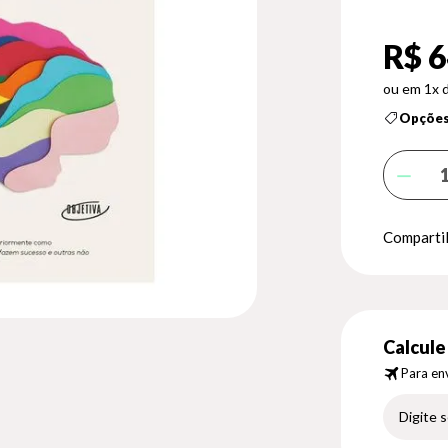
R$ 6
1x 
Opções
Compartil
Calcule 
Para env