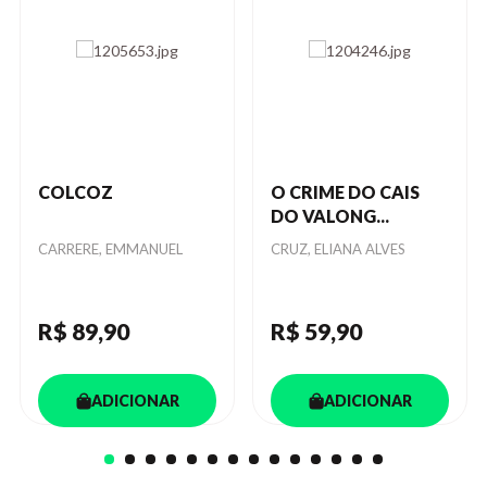
COLCOZ
O CRIME DO CAIS
DO VALONG...
Autor
CARRERE, EMMANUEL
Autor
CRUZ, ELIANA ALVES
R$ 89
,90
R$ 59
,90
ADICIONAR
ADICIONAR