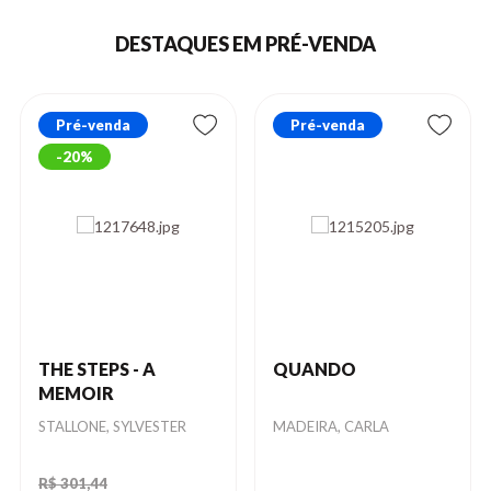
DESTAQUES EM PRÉ-VENDA
Pré-venda
Pré-venda
20%
THE STEPS - A
QUANDO
MEMOIR
Autor
STALLONE, SYLVESTER
Autor
MADEIRA, CARLA
R$ 301,44