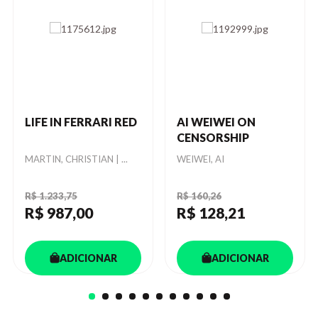
LIFE IN FERRARI RED
AI WEIWEI ON
CENSORSHIP
Autor
MARTIN, CHRISTIAN | ...
Autor
WEIWEI, AI
R$ 1.233,75
R$ 160,26
R$ 987
,00
R$ 128
,21
ADICIONAR
ADICIONAR