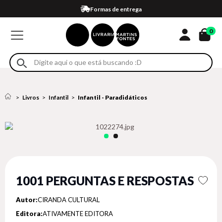
Compra 100% segura
Formas de entrega
Retire na loja
Eventos
Em até 4x sem juros no cartão*
0
Livros
Infantil
Infantil - Paradidáticos
1001 PERGUNTAS E RESPOSTAS
Autor:
CIRANDA CULTURAL
Editora:
ATIVAMENTE EDITORA