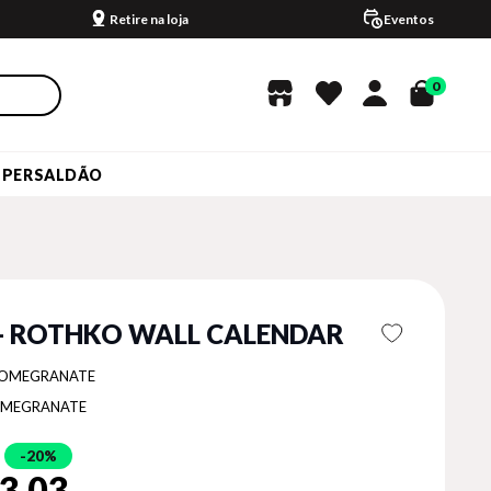
Retire na loja
Eventos
0
UPERSALDÃO
 - ROTHKO WALL CALENDAR
OMEGRANATE
MEGRANATE
20%
3,03