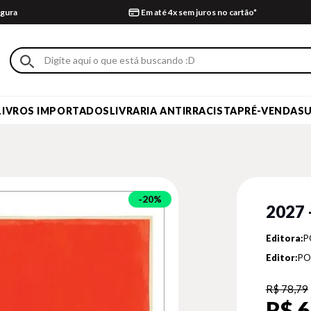
gura
Em até 4x sem juros no cartão*
LIVROS IMPORTADOS
LIVRARIA ANTIRRACISTA
PRÉ-VENDA
S
20%
2027
Editora:
P
Editor:
PO
R$ 78,79
R$ 6