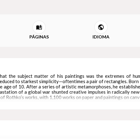
PÁGINAS
IDIOMA
that the subject matter of his paintings was the extremes of hu
duced to starkest simplicity—oftentimes a pair of rectangles. Bor
the age of 10. After a series of artistic metamorphoses, he establish
station of a global war shunted creative impulses in radically new
y of Rothko’s works, with 1,100 works on paper and paintings on canv