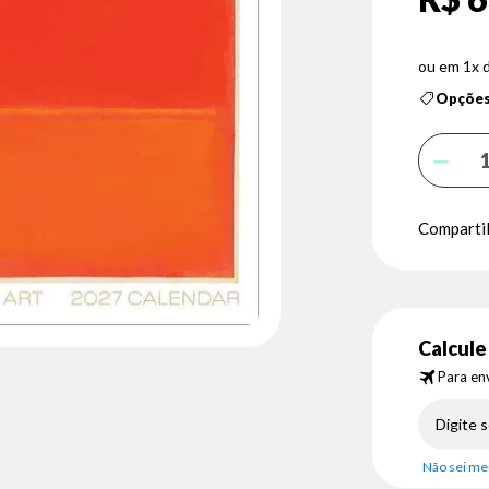
1x 
Opções
Compartil
Calcule 
Para env
Não sei me