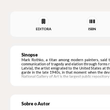
EDITORA
ISBN
Sinopse
Mark Rothko, a titan among modern painters, said 
communication of tragedy and elation through forms re
Latvia), the artist emigrated to the United States at 
garde in the late 1940s, in that moment when the deva
National Gallery of Art is the largest public repositor
Sobre o Autor