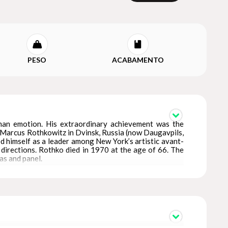
PESO
ACABAMENTO
man emotion. His extraordinary achievement was the
n Marcus Rothkowitz in Dvinsk, Russia (now Daugavpils,
ed himself as a leader among New York’s artistic avant-
 directions. Rothko died in 1970 at the age of 66. The
as and panel.