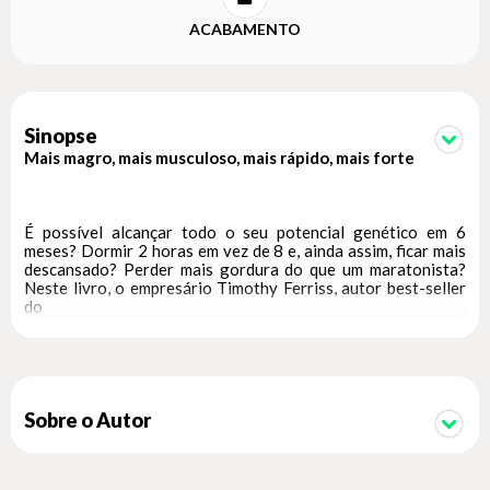
ACABAMENTO
Sinopse
Mais magro, mais musculoso, mais rápido, mais forte
É possível alcançar todo o seu potencial genético em 6
meses? Dormir 2 horas em vez de 8 e, ainda assim, ficar mais
descansado? Perder mais gordura do que um maratonista?
Neste livro, o empresário Timothy Ferriss, autor best-seller
do
New York Times
, prova que sim.
Ao contrário do que se pensa, não é preciso ser presenteado
Sobre o Autor
com boa herança genética, nem desenvolver uma disciplina
férrea. Para demonstrar isso, Tim Ferriss reuniu em
4 horas para o corpo