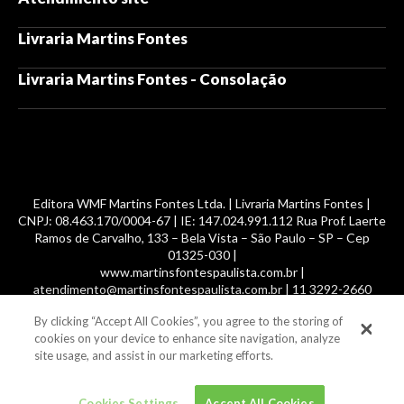
Livraria Martins Fontes
Livraria Martins Fontes - Consolação
Editora WMF Martins Fontes Ltda. | Livraria Martins Fontes |
CNPJ: 08.463.170/0004-67 | IE: 147.024.991.112 Rua Prof. Laerte
Ramos de Carvalho, 133 – Bela Vista – São Paulo – SP – Cep
01325-030 |
www.martinsfontespaulista.com.br |
atendimento@martinsfontespaulista.com.br | 11 3292-2660
By clicking “Accept All Cookies”, you agree to the storing of
© 2014 -
2026
, MartinsFontes livros nacionais e importados,
cookies on your device to enhance site navigation, analyze
com mais de 700 mil títulos. Todos os direitos reservados.
site usage, and assist in our marketing efforts.
Cookies Settings
Accept All Cookies