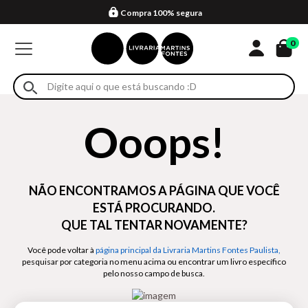
Compra 100% segura
Formas de entrega
Retire na loja
Eventos
Em até 4x sem juros no cartão*
0
Ooops!
NÃO ENCONTRAMOS A PÁGINA QUE VOCÊ
ESTÁ PROCURANDO.
QUE TAL TENTAR NOVAMENTE?
Você pode voltar à
página principal da Livraria Martins Fontes Paulista,
pesquisar por categoria no menu acima ou encontrar um livro específico
pelo nosso campo de busca.