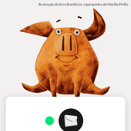
Ilustração do livro Bonifácio, o porquinho de Marilia Pirillo