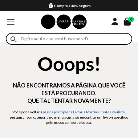
Compra 100% segura
Formas de entrega
Retire na loja
Eventos
Em até 4x sem juros no cartão*
0
Ooops!
NÃO ENCONTRAMOS A PÁGINA QUE VOCÊ
ESTÁ PROCURANDO.
QUE TAL TENTAR NOVAMENTE?
Você pode voltar à
página principal da Livraria Martins Fontes Paulista,
pesquisar por categoria no menu acima ou encontrar um livro específico
pelo nosso campo de busca.