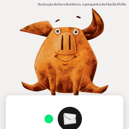
Ilustração do livro Bonifácio, o porquinho de Marilia Pirillo