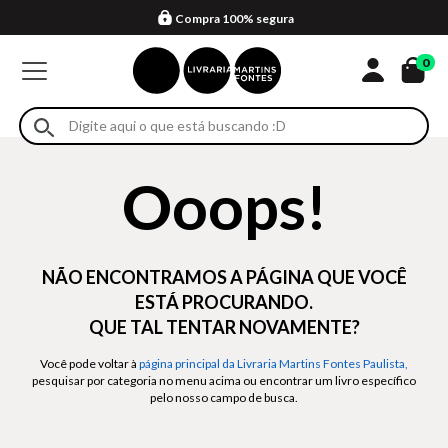
Compra 100% segura
Formas de entrega
Retire na loja
Eventos
Em até 4x sem juros no cartão*
0
Ooops!
NÃO ENCONTRAMOS A PÁGINA QUE VOCÊ
ESTÁ PROCURANDO.
QUE TAL TENTAR NOVAMENTE?
Você pode voltar à
página principal da Livraria Martins Fontes Paulista,
pesquisar por categoria no menu acima ou encontrar um livro específico
pelo nosso campo de busca.