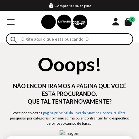
Compra 100% segura
Formas de entrega
Retire na loja
Eventos
Em até 4x sem juros no cartão*
0
Ooops!
NÃO ENCONTRAMOS A PÁGINA QUE VOCÊ
ESTÁ PROCURANDO.
QUE TAL TENTAR NOVAMENTE?
Você pode voltar à
página principal da Livraria Martins Fontes Paulista,
pesquisar por categoria no menu acima ou encontrar um livro específico
pelo nosso campo de busca.