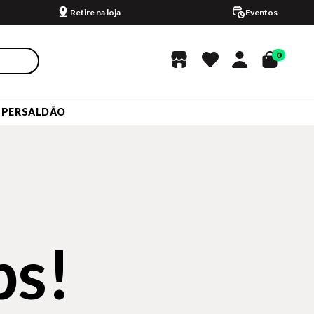
Retire na loja
Eventos
0
UPERSALDÃO
s!