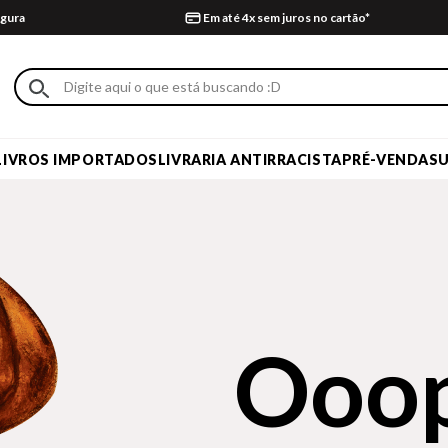
gura
Em até 4x sem juros no cartão*
LIVROS IMPORTADOS
LIVRARIA ANTIRRACISTA
PRÉ-VENDA
S
Ooop