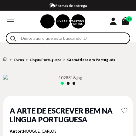
Compra 100% segura
Formas de entrega
Retire na loja
Eventos
Em até 4x sem juros no cartão*
0
Livros
Língua Portuguesa
Gramáticas em Português
A ARTE DE ESCREVER BEM NA
LÍNGUA PORTUGUESA
Autor:
NOUGUE, CARLOS