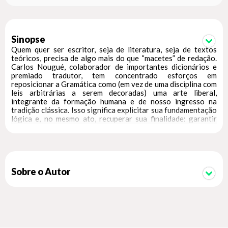
Sinopse
Quem quer ser escritor, seja de literatura, seja de textos
teóricos, precisa de algo mais do que “macetes” de redação.
Carlos Nougué, colaborador de importantes dicionários e
premiado tradutor, tem concentrado esforços em
reposicionar a Gramática como (em vez de uma disciplina com
leis arbitrárias a serem decoradas) uma arte liberal,
integrante da formação humana e de nosso ingresso na
tradição clássica. Isso significa explicitar sua fundamentação
lógica e, no mesmo ato, recuperar sua finalidade: garantir
uma comunicação cuja eficácia sobreviva às contingências do
tempo. Na Suma Gramatical, as bases teóricas desse
reposicionamento foram expostas com detalhe. Em A Arte de
Escrever Bem na Língua Portuguesa, a iniciativa se volta
inteiramente a seu objetivo prático. Aqui são fornecidos
meios para uma escrita que, justamente por se deter e não se
Sobre o Autor
apressar no exercício da Gramática, tem sucesso em uni-la a
outras artes, como a Retórica; e em não a privar do que, para
elas e para tudo, deve ser o fim – a Sabedoria.