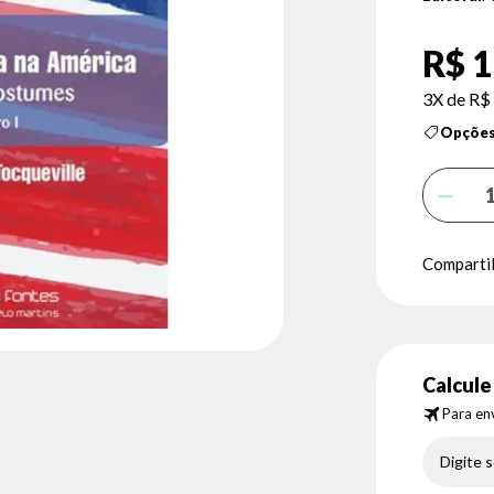
R$ 1
3X de
R$ 
Opções
Compartil
Calcule 
Para env