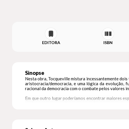
EDITORA
ISBN
Sinopse
Nesta obra, Tocqueville mistura incessantemente dois ti
aristocracia/democracia, e uma lógica da evolução, 
racional da democracia com o combate pelos valores in
Em que outro lugar poderíamos encontrar maiores espe
se deu, mas para melhor compreender as que nos co
detalhes de suas leis. As leis da República frances
constituições americanas repousam, esses princípios d
podemos dizer de antemão que onde eles não se encontr