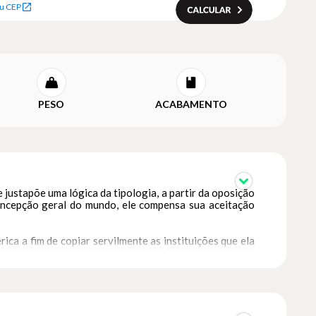
u CEP
PESO
ACABAMENTO
e justapõe uma lógica da tipologia, a partir da oposição
concepção geral do mundo, ele compensa sua aceitação
a a fim de copiar servilmente as instituições que ela
para tomar-lhe emprestados os princípios do que os
 Estados Unidos, mas os princípios sobre os quais as
eis a todas as Repúblicas, devem ser comuns a todas, e