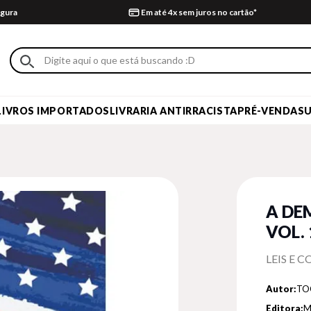
gura
Em até 4x sem juros no cartão*
LIVROS IMPORTADOS
LIVRARIA ANTIRRACISTA
PRÉ-VENDA
S
A DE
VOL. 
LEIS E C
Autor:
TOC
Editora:
M