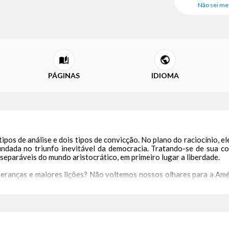
Não sei me
PÁGINAS
IDIOMA
pos de análise e dois tipos de convicção. No plano do raciocínio, el
fundada no triunfo inevitável da democracia. Tratando-se de sua 
separáveis do mundo aristocrático, em primeiro lugar a liberdade.
ranças e maiores lições? Não voltemos nossos olhares para a Améric
nvêm, menos para aí buscar exemplos do que ensinamentos, antes 
a podem e devem, em muitos casos, ser diferentes das que regem os
e ordem, de respeito sincero e profundo ao direito são indispensáv
arem a República logo cessará de existir.