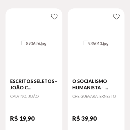
ESCRITOS SELETOS -
O SOCIALISMO
JOÃO C...
HUMANISTA - ...
Autor
CALVINO, JOÃO
Autor
CHE GUEVARA, ERNESTO
R$ 19
,90
R$ 39
,90