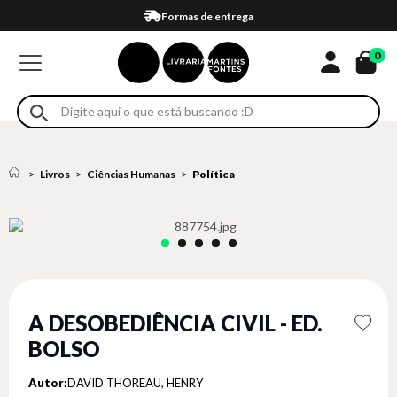
Compra 100% segura
Formas de entrega
Retire na loja
Eventos
Em até 4x sem juros no cartão*
0
Livros
Ciências Humanas
Política
A DESOBEDIÊNCIA CIVIL - ED.
BOLSO
Autor:
DAVID THOREAU, HENRY