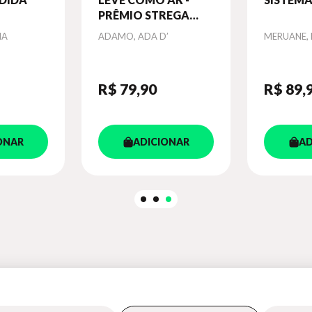
PRÊMIO STREGA
2023
NA
Autor
ADAMO, ADA D’
Autor
MERUANE, 
R$ 79
,90
R$ 89
,
ONAR
ADICIONAR
AD