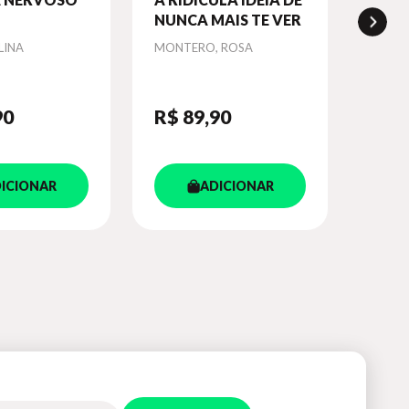
NUNCA MAIS TE VER
LINA
Autor
MONTERO, ROSA
90
R$ 89
,90
ICIONAR
ADICIONAR