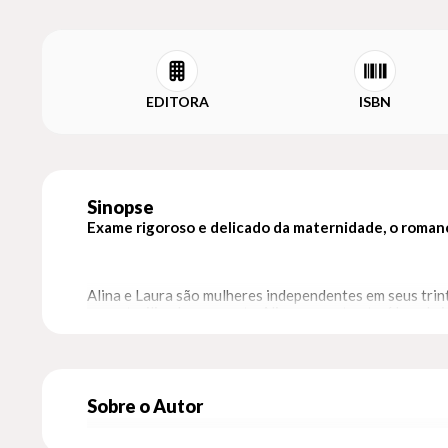
EDITORA
ISBN
Sinopse
Exame rigoroso e delicado da maternidade, o roman
Alina e Laura são mulheres independentes em seus trin
ser esterilizada, enquanto Alina, se sente atraída pela 
Pouco depois de completar oito meses de gravidez, Ali
de aceitação e luto. Escrito com uma simplicidade 
suposição, e sobre três mulheres e os laços de amizade
Sobre o Autor