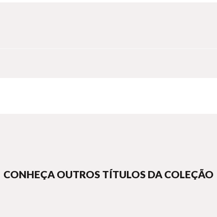
contemporânea latino-americana... Li-a com admiração. Eu tento apre
icana.”
ro livro, para eliminar dogmas banais e verdades herdadas, e seu mérit
CONHEÇA OUTROS TÍTULOS DA COLEÇÃO