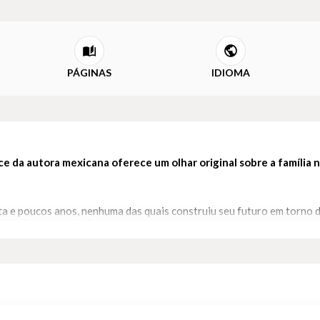
PÁGINAS
IDIOMA
ce da autora mexicana oferece um olhar original sobre a famíli
ta e poucos anos, nenhuma das quais construiu seu futuro em torno d
ideia de se tornar mãe.
na é informada de que sua filha não sobreviverá ao nascimento. El
apenas aparente, A filha única é um romance profundo e cheio de 
 e de amor que se estabelecem entre elas.