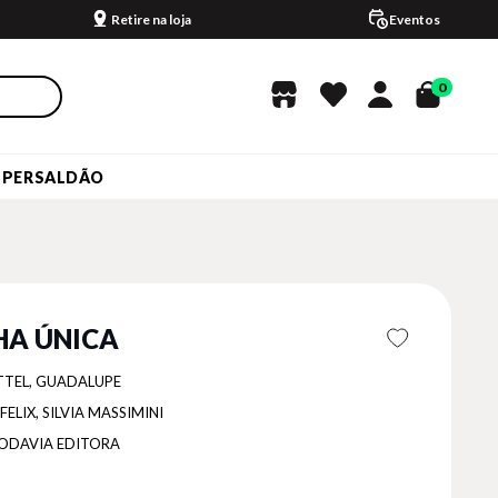
Retire na loja
Eventos
0
UPERSALDÃO
LHA ÚNICA
TTEL, GUADALUPE
FELIX, SILVIA MASSIMINI
ODAVIA EDITORA