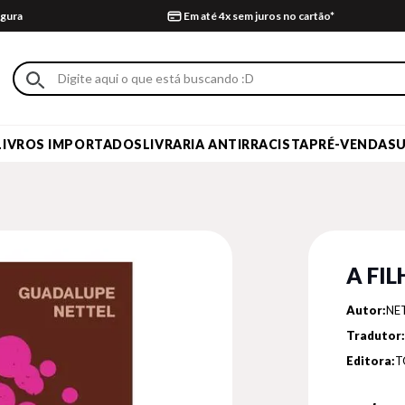
gura
Em até 4x sem juros no cartão*
LIVROS IMPORTADOS
LIVRARIA ANTIRRACISTA
PRÉ-VENDA
S
A FI
Autor:
NE
Tradutor:
Editora:
T