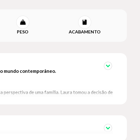
PESO
ACABAMENTO
a no mundo contemporâneo.
a perspectiva de uma família. Laura tomou a decisão de
a e seu parceiro passam então por um doloroso processo
sabedoria sobre a maternidade, sobre sua negação ou