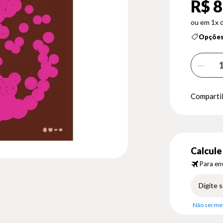
R$ 8
1x 
Opções
Compartil
Calcule 
Para env
Não sei me