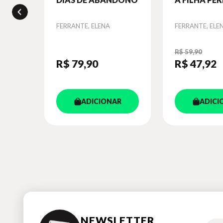
A
Autor
FERRANTE, ELENA
Autor
FERRANTE, ELE
R$ 59,90
R$ 79
,90
R$ 47
,92
R
ADICIONAR
ADICI
NEWSLETTER