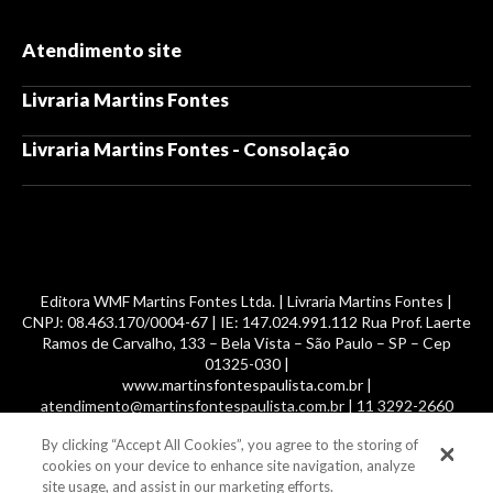
Atendimento site
Livraria Martins Fontes
Livraria Martins Fontes - Consolação
Editora WMF Martins Fontes Ltda. | Livraria Martins Fontes |
CNPJ: 08.463.170/0004-67 | IE: 147.024.991.112 Rua Prof. Laerte
Ramos de Carvalho, 133 – Bela Vista – São Paulo – SP – Cep
01325-030 |
www.martinsfontespaulista.com.br |
atendimento@martinsfontespaulista.com.br | 11 3292-2660
By clicking “Accept All Cookies”, you agree to the storing of
© 2014 -
2026
, MartinsFontes livros nacionais e importados,
cookies on your device to enhance site navigation, analyze
com mais de 700 mil títulos. Todos os direitos reservados.
site usage, and assist in our marketing efforts.