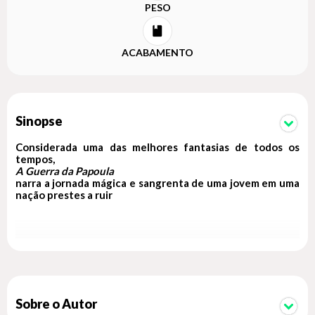
PESO
ACABAMENTO
Sinopse
Considerada uma das melhores fantasias de todos os
tempos,
A Guerra da Papoula
narra a jornada mágica e sangrenta de uma jovem em uma
nação prestes a ruir
A guerra está no coração do Império Nikara, e o ópio corre
em suas veias. No passado, os heróis que formaram a
Trindade uniram a nação contra a poderosa Federação de
Mugen, e acreditava-se que eles caminhavam entre os
deuses.
Sobre o Autor
Décadas depois, a paz reina, mas há boatos de que a Terceira