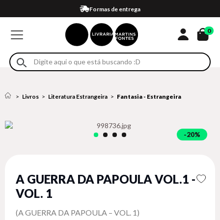
Compra 100% segura
Formas de entrega
Retire na loja
Eventos
Em até 4x sem juros no cartão*
0
Livros
Literatura Estrangeira
Fantasia - Estrangeira
20%
A GUERRA DA PAPOULA VOL.1 -
VOL. 1
(A GUERRA DA PAPOULA – VOL. 1)