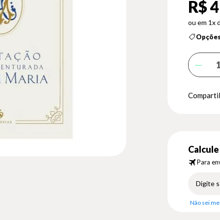
R$ 4
1x 
Opções
Compartil
Calcule 
Para env
Não sei me