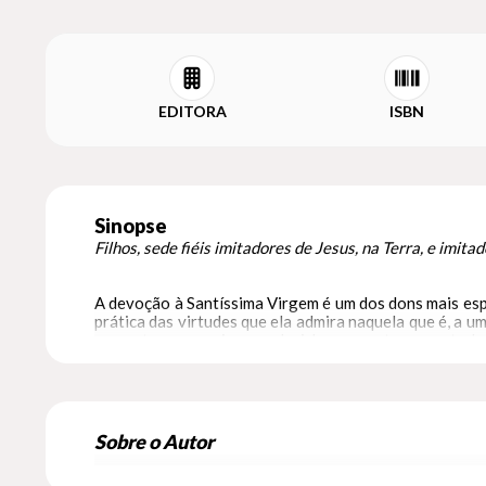
EDITORA
ISBN
Sinopse
Filhos, sede fiéis imitadores de Jesus, na Terra, e imita
A devoção à Santíssima Virgem é um dos dons mais espec
prática das virtudes que ela admira naquela que é, a 
uma arte conseguir reproduzi-lo: essa arte e esse traba
Do mesmo autor da Imitação de Cristo, A imitação da
Para tanto, reúne orações, meditações e dicas prátic
poder transformador da Mãe de Deus em nossa jornada 
companhia.
Sobre o Autor