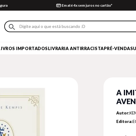
gura
Em até 4x sem juros no cartão*
LIVROS IMPORTADOS
LIVRARIA ANTIRRACISTA
PRÉ-VENDA
S
A IM
AVEN
Autor:
KE
Editora:
E