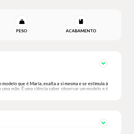
PESO
ACABAMENTO
o modelo que é Maria, exalta a si mesma e se estimula à
 e uma mãe. É uma ciência saber observar um modelo e é
é e nos aproximar do exemplo sublime da Mãe de Deus.
spiritualidade católica, Tomás de Kempis nos mostra o
 em todos os lugares, Jesus e Maria sejam nossa única