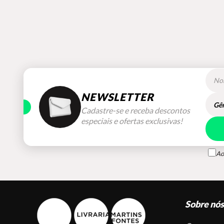
NEWSLETTER
Gên
Cadastre-se e receba descontos
especiais e ofertas exclusivas!
Ao
Sobre nó