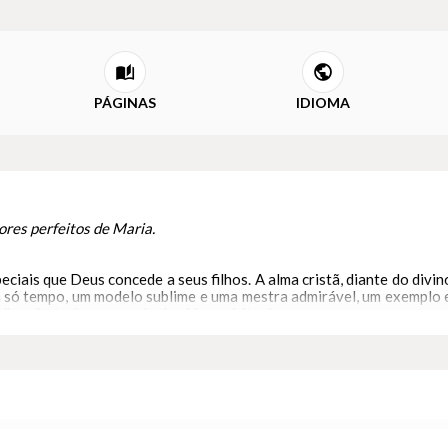
PÁGINAS
IDIOMA
dores perfeitos de Maria.
iais que Deus concede a seus filhos. A alma cristã, diante do divin
um só tempo, um modelo sublime e uma mestra admirável, um exemplo
lho são todo o segredo da vida espiritual.
 Bem-Aventurada Virgem Maria busca iluminar o nosso caminho de f
as, segundo a ordem dos mistérios de sua vida. Nesse clássico da e
espiritual e nos exorta para que na vida, em todos os momentos e