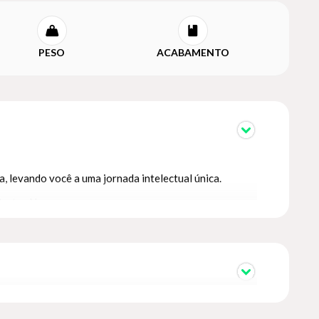
PESO
ACABAMENTO
, levando você a uma jornada intelectual única.
Castro Neves.
ntes das peças gregas mais famosas, entender o direito
 as grandes questões que conferiram ao direito um papel
rnada emocionante, revelando como as complexidades da