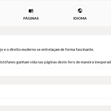
PÁGINAS
IDIOMA
 e o direito moderno se entrelaçam de forma fascinante.
istófanes ganham vida nas páginas deste livro de maneira inesperada
 à medida que você mergulha na mente brilhante de José Roberto de 
ssado, investigar as origens da nossa civilização e, por meio das le
e livro é muito mais que isso. É uma porta de entrada acessível para
ural e jurídico, José Roberto de Castro Neves nos guia por uma jo
am à antiguidade.