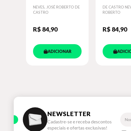
SALVARAM 
Autor
NEVES, JOSÉ ROBERTO DE
Autor
DE CASTRO NEV
MUNDO
CASTRO
ROBERTO
R$ 84
,90
R$ 84
,90
ADICIONAR
ADICI
NEWSLETTER
Cadastre-se e receba descontos
especiais e ofertas exclusivas!