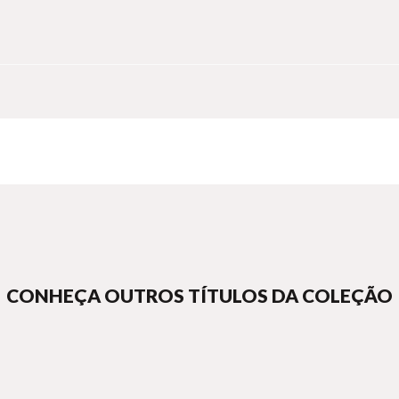
aça os fios do teatro clássico com as questões contemporâneas do dire
s mestres do teatro grego e as reflexões jurídicas, em uma obr
CONHEÇA OUTROS TÍTULOS DA COLEÇÃO