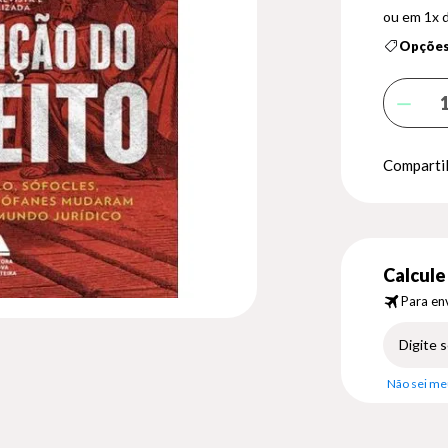
1x 
Opções
Compartil
Calcule 
Para env
Não sei me