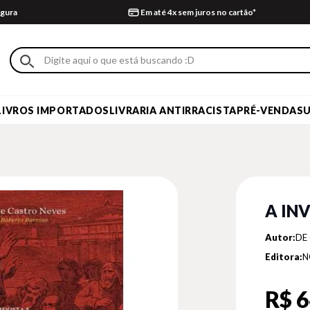
gura
Em até 4x sem juros no cartão*
LIVROS IMPORTADOS
LIVRARIA ANTIRRACISTA
PRÉ-VENDA
S
A IN
Autor:
DE
Editora:
N
R$ 6