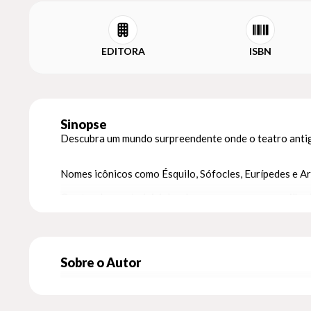
EDITORA
ISBN
Sinopse
Descubra um mundo surpreendente onde o teatro antigo
Nomes icônicos como Ésquilo, Sófocles, Eurípedes e Ar
O estranhamento inicial cede espaço para a maravilha
Cada linha desta obra é um convite para explorar o pa
através dos dilemas humanos.
Deixe de lado a ideia de textos acadêmicos áridos. Est
Sobre o Autor
fundamental na vida social do homem.
Através da combinação magistral de conhecimento cult
sociedade e da moral têm raízes profundas que remont