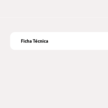
Se você busca uma leitura que desafia, inspira e entrel
Não perca a chance de explorar as conexões entre o
perspectiva sobre ambos os campos.
Ficha Técnica