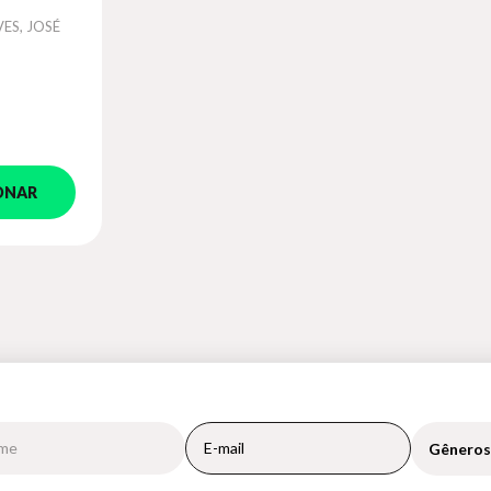
O
ES, JOSÉ
ONAR
Gêneros