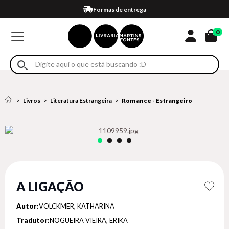
Compra 100% segura
Formas de entrega
Retire na loja
Eventos
Em até 4x sem juros no cartão*
0
Livros
Literatura Estrangeira
Romance - Estrangeiro
A LIGAÇÃO
Autor:
VOLCKMER, KATHARINA
Tradutor:
NOGUEIRA VIEIRA, ERIKA