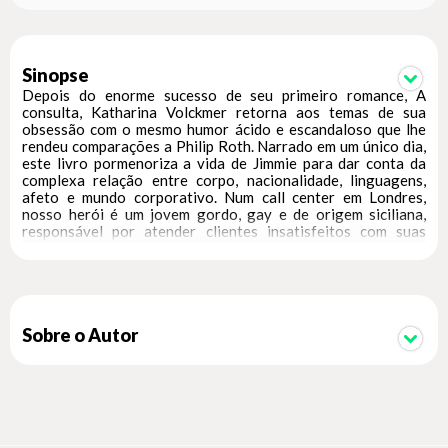
Sinopse
Depois do enorme sucesso de seu primeiro romance, A
consulta, Katharina Volckmer retorna aos temas de sua
obsessão com o mesmo humor ácido e escandaloso que lhe
rendeu comparações a Philip Roth. Narrado em um único dia,
este livro pormenoriza a vida de Jimmie para dar conta da
complexa relação entre corpo, nacionalidade, linguagens,
afeto e mundo corporativo. Num call center em Londres,
nosso herói é um jovem gordo, gay e de origem siciliana,
responsável por atender clientes insatisfeitos com suas
viagens. Sejam problemas no quarto do hotel,
incompatibilidade de expectativas ou desejos eróticos não
atendidos, as reclamações são respondidas a um só tempo
com humor e insolência. As conversas evoluem rápido para
obscenidades, divertindo e espantando os colegas da central
telefônica, que tentam em vão alertar o protagonista de um
Sobre o Autor
possível “desligamento”. Wolf, o alemão que divide mesa com
ele, sofre com a imaginação fértil do vizinho de baia. Elin é a
amiga sueca e sisuda que cuida de Jimmie, guardando seu
almoço e pedindo que ele se concentre em seu trabalho,
atenção essa retribuída com apelidos de teor sexual. Helena,
por sua vez, é catalã e rebelde: abriu mão da herança da