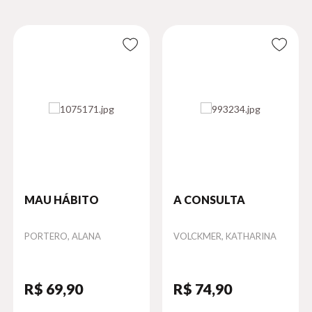
MAU HÁBITO
A CONSULTA
Autor
PORTERO, ALANA
Autor
VOLCKMER, KATHARINA
R$ 69
,90
R$ 74
,90