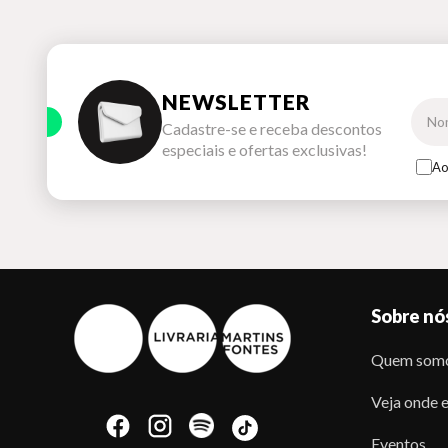
NEWSLETTER
Cadastre-se e receba descontos
especiais e ofertas exclusivas!
Ao
Sobre nó
Quem som
Veja onde e
Eventos