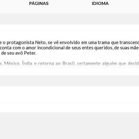
PÁGINAS
IDIOMA
de o protagonista Neto, se vê envolvido em uma trama que transcend
onta com o amor incondicional de seus entes queridos, de suas mães 
 de seu avô Peter.
ia, México, Índia e retorna ao Brasil, certamente alguém que deci
 processo de individuação, que o levará a fraternidade e ao amo
senvolvimento do planeta e do universo.
os erros do passado, nesta vida ou em outras, motivadas pelo desco
periências repetitivas, que na maioria das vezes parecem amargas, s
 nos levará a iluminação e a felicidade eterna.