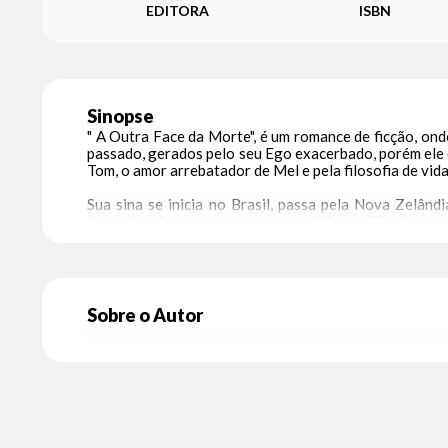
EDITORA
ISBN
Sinopse
" A Outra Face da Morte", é um romance de ficção, on
passado, gerados pelo seu Ego exacerbado, porém ele c
Tom, o amor arrebatador de Mel e pela filosofia de vida
Sua sina se inicia no Brasil, passa pela Nova Zelând
despertando aos poucos para a vida espiritual, num
humanidade sobre a morte e sua importância para o de
A mensagem do livro, é que por mais tenham sido noss
universo insiste em nosso progresso espiritual com ex
somente nossa, e que somente ele, o amor incondicional
Sobre o Autor