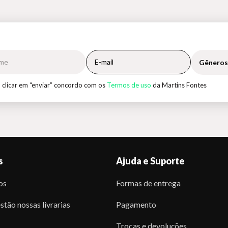
Gêneros
 clicar em “enviar” concordo com os
Termos de uso
da Martins Fontes
s
Ajuda e Suporte
os
Formas de entrega
stão nossas livrarias
Pagamento
Trocas e devoluções