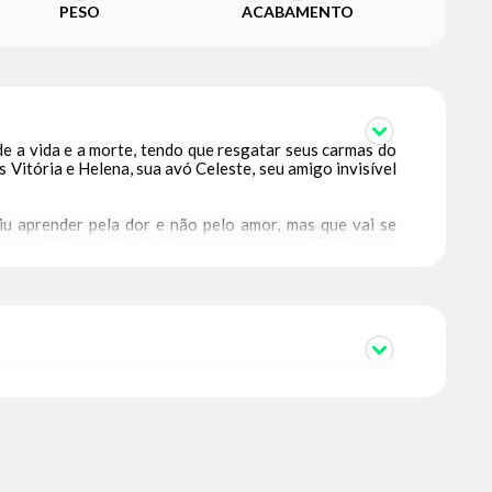
PESO
ACABAMENTO
e a vida e a morte, tendo que resgatar seus carmas do
Vitória e Helena, sua avó Celeste, seu amigo invisível
diu aprender pela dor e não pelo amor, mas que vai se
r ao próximo, além de trazer uma nova reflexão para
nhecimento do domínio de nosso Ego, sob o nosso Eu, o
endo que a escolha de aprender pela dor ou pelo amor é