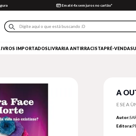
gura
Em até 4x sem juros no cartão*
LIVROS IMPORTADOS
LIVRARIA ANTIRRACISTA
PRÉ-VENDA
S
A OU
E SE A 
Autor:
SA
Editora:
P