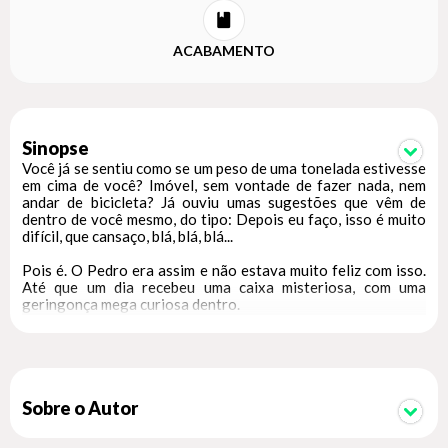
ACABAMENTO
Sinopse
Você já se sentiu como se um peso de uma tonelada estivesse
em cima de você? Imóvel, sem vontade de fazer nada, nem
andar de bicicleta? Já ouviu umas sugestões que vêm de
dentro de você mesmo, do tipo: Depois eu faço, isso é muito
difícil, que cansaço, blá, blá, blá...
Pois é. O Pedro era assim e não estava muito feliz com isso.
Até que um dia recebeu uma caixa misteriosa, com uma
geringonça mega curiosa dentro.
Quer saber o que aconteceu? Leia o livro e viva com o Pedro
tudo o que ele viveu, descobriu e aprendeu usando a
geringonça. Mas não deixe pra depois!
Sobre o Autor