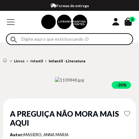
Compra 100% segura
Formas de entrega
Retire na loja
Eventos
Em até 4x sem juros no cartão*
0
Livros
Infantil
Infantil - Literatura
20%
A PREGUIÇA NÃO MORA MAIS
AQUI
Autor:
MASIERO, ANNA MARIA