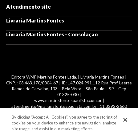
Atendimento site
Livraria Martins Fontes
Livraria Martins Fontes - Consolação
Editora WMF Martins Fontes Ltda. | Livraria Martins Fontes |
CNPJ: 08.463.170/0004-67 | IE: 147.024.991.112 Rua Prof. Laerte
Ramos de Carvalho, 133 – Bela Vista – São Paulo – SP – Cep
01325-030 |
www.martinsfontespaulista.com.br |
atendimento@martinsfontespaulista.com.br | 11 3292-2660
By clicking “Accept All Cookies”, you agree to the storing of
© 2014 -
2026
, MartinsFontes livros nacionais e importados,
cookies on your device to enhance site navigation, analyze
com mais de 700 mil títulos. Todos os direitos reservados.
site usage, and assist in our marketing efforts.