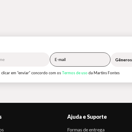
Gêneros
 clicar em “enviar” concordo com os
Termos de uso
da Martins Fontes
s
Ajuda e Suporte
os
Formas de entrega