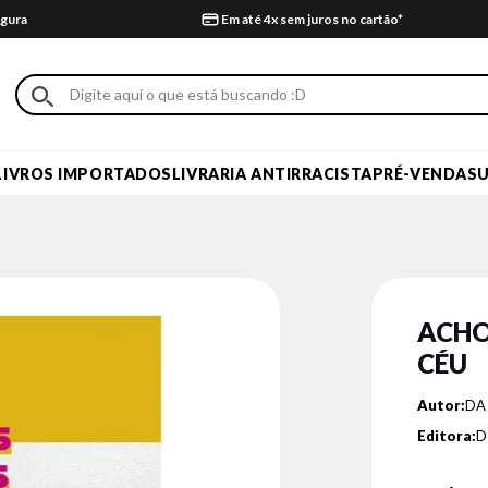
gura
Em até 4x sem juros no cartão*
LIVROS IMPORTADOS
LIVRARIA ANTIRRACISTA
PRÉ-VENDA
S
ACHO
CÉU
Autor:
DA 
Editora:
D