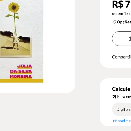
R$ 7
1x 
Opções
Compartil
Calcule 
Para env
Não sei me