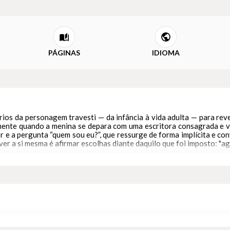
PÁGINAS
IDIOMA
órios da personagem travesti — da infância à vida adulta — para rev
ipalmente quando a menina se depara com uma escritora consagrada e
r e a pergunta “quem sou eu?”, que ressurge de forma implícita e conv
er a si mesma é afirmar escolhas diante daquilo que foi imposto: "a