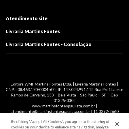
Atendimento site
Livraria Martins Fontes
Livraria Martins Fontes - Consolação
Editora WMF Martins Fontes Ltda. | Livraria Martins Fontes |
CNPJ: 08.463.170/0004-67 | IE: 147.024.991.112 Rua Prof. Laerte
Ramos de Carvalho, 133 – Bela Vista – São Paulo – SP – Cep
01325-030 |
www.martinsfontespaulista.com.br |
atendimento@martinsfontespaulista.com.br | 11 3292-2660
By clicking “Accept All Cookies”, you agree to the storing of
© 2014 -
2026
, MartinsFontes livros nacionais e importados,
cookies on your device to enhance site navigation, analyze
com mais de 700 mil títulos. Todos os direitos reservados.