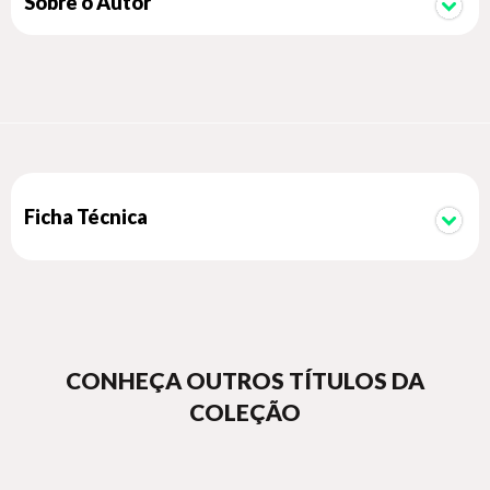
Sobre o Autor
tratamento, situação esta erroneamente compreendida como
“resistência”, “vagabundagem”, “falta de vontade” ou “sem-
vergonhice”. Também disponibiliza explicações interessantes
sobre o que favorece a mobilização em se buscar ajuda por
parte dos alcoolistas que participaram da pesquisa. É um livro
direcionado para profissionais, familiares, pacientes,
pesquisadores e gestores de políticas públicas nessa área.
Ficha Técnica
CONHEÇA OUTROS TÍTULOS DA
COLEÇÃO