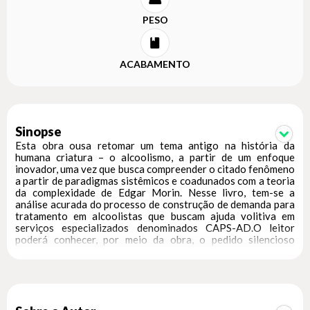
PESO
ACABAMENTO
Sinopse
Esta obra ousa retomar um tema antigo na história da
humana criatura – o alcoolismo, a partir de um enfoque
inovador, uma vez que busca compreender o citado fenômeno
a partir de paradigmas sistêmicos e coadunados com a teoria
da complexidade de Edgar Morin. Nesse livro, tem-se a
análise acurada do processo de construção de demanda para
tratamento em alcoolistas que buscam ajuda volitiva em
serviços especializados denominados CAPS-AD.O leitor
poderá conhecer, por meio da obra, o pedido silencioso
desses seres humanos que nem sempre se revela com clareza
para os familiares e para profissionais de saúde, muitas vezes
engessados na particularidade do sintoma, sem considerar o
sujeito em seu contexto sociofamiliar de relações. A leitura
fornece importantes informações sobre o porquê de muitos
alcoolistas não conseguirem alcançar uma efetiva adesão ao