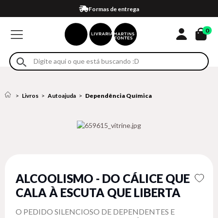
Compra 100% segura
Formas de entrega
Retire na loja
Eventos
Em até 4x sem juros no cartão*
0
Livros
Autoajuda
Dependência Química
ALCOOLISMO - DO CÁLICE QUE
CALA À ESCUTA QUE LIBERTA
O PEDIDO SILENCIOSO DE DEPENDENTES E