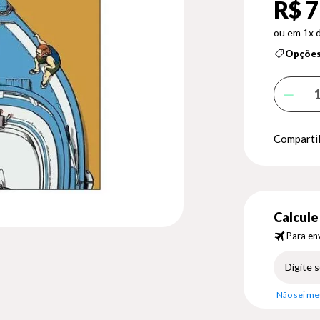
R$ 7
1x 
Opções
Compartil
Calcule 
Para env
Não sei me