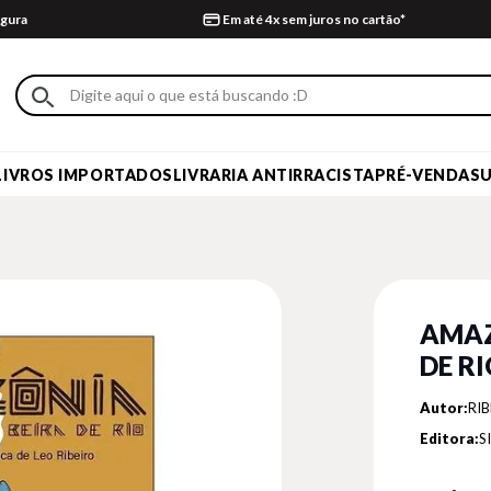
gura
Em até 4x sem juros no cartão*
LIVROS IMPORTADOS
LIVRARIA ANTIRRACISTA
PRÉ-VENDA
S
AMAZ
DE R
Autor:
RIB
Editora:
S