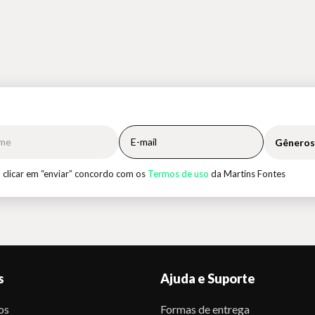
Gêneros
 clicar em “enviar” concordo com os
Termos de uso
da Martins Fontes
s
Ajuda e Suporte
os
Formas de entrega