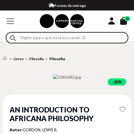
Compra 100% segura
Formas de entrega
Retire na loja
Eventos
Em até 4x sem juros no cartão*
0
Livros
Filosofia
Filosofia
20%
AN INTRODUCTION TO
AFRICANA PHILOSOPHY
Autor:
GORDON, LEWIS R.