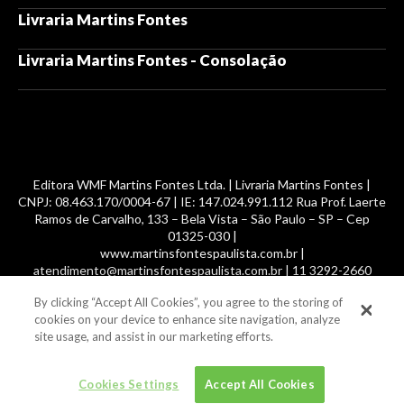
Livraria Martins Fontes
Livraria Martins Fontes - Consolação
Editora WMF Martins Fontes Ltda. | Livraria Martins Fontes |
CNPJ: 08.463.170/0004-67 | IE: 147.024.991.112 Rua Prof. Laerte
Ramos de Carvalho, 133 – Bela Vista – São Paulo – SP – Cep
01325-030 |
www.martinsfontespaulista.com.br |
atendimento@martinsfontespaulista.com.br | 11 3292-2660
By clicking “Accept All Cookies”, you agree to the storing of
© 2014 -
2026
, MartinsFontes livros nacionais e importados,
cookies on your device to enhance site navigation, analyze
com mais de 700 mil títulos. Todos os direitos reservados.
site usage, and assist in our marketing efforts.
Cookies Settings
Accept All Cookies