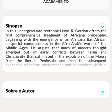
ACABAMENTO
Sinopse
In this undergraduate textbook Lewis R. Gordon offers the
first comprehensive treatment of Africana philosophy,
beginning with the emergence of an Africana (i.e. African
diasporic) consciousness in the Afro-Arabic world of the
Middle Ages. He argues that much of modern thought
emerged out of early conflicts between Islam and
Christianity that culminated in the expulsion of the Moors
from the Iberian Peninsula, and from the subsequent
expansion of racism, enslavement, and colonialism which in
their turn stimulated reflections on reason, liberation, and
the meaning of being human. His book takes the student
reader on a journey from Africa through Europe, North and
South America, the Caribbean, and back to Africa, as he
explores the challenges posed to our understanding of
knowledge and freedom today, and the response to them
Sobre o Autor
which can be found within Africana philosophy.