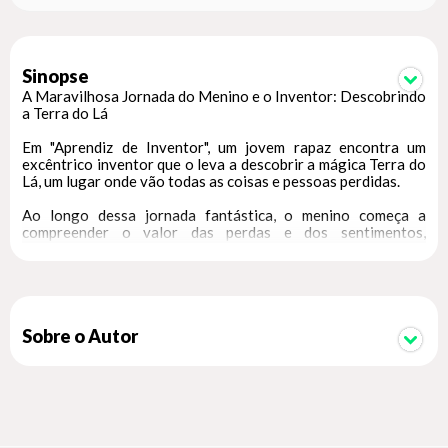
Sinopse
A Maravilhosa Jornada do Menino e o Inventor: Descobrindo
a Terra do Lá
Em "Aprendiz de Inventor", um jovem rapaz encontra um
excêntrico inventor que o leva a descobrir a mágica Terra do
Lá, um lugar onde vão todas as coisas e pessoas perdidas.
Ao longo dessa jornada fantástica, o menino começa a
compreender o valor das perdas e dos sentimentos,
aprendendo lições preciosas sobre saudade, esperança e
aceitação.
Entre engenhocas criativas e encontros mágicos, ele desvela
mistérios e encontra um novo sentido para as ausências em
sua vida.
Sobre o Autor
Uma história encantadora sobre crescimento, empatia e a
maravilha de encontrar significado mesmo naquilo que se
perdeu.