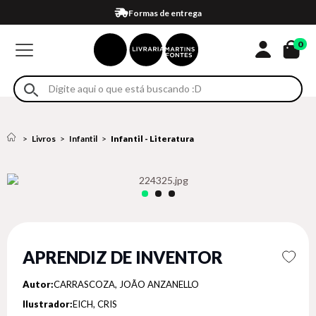
Compra 100% segura
Formas de entrega
Retire na loja
Eventos
Em até 4x sem juros no cartão*
0
Livros
Infantil
Infantil - Literatura
APRENDIZ DE INVENTOR
Autor:
CARRASCOZA, JOÃO ANZANELLO
Ilustrador:
EICH, CRIS