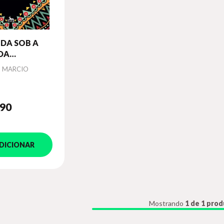
DA SOB A
DA
INGUÍSTICA
, MARCIO
,90
DICIONAR
Mostrando
1 de 1 pro