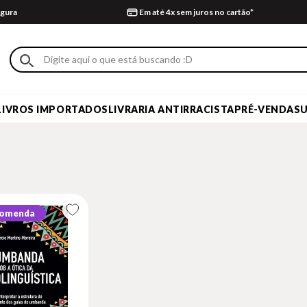
gura
Em até 4x sem juros no cartão*
LIVROS IMPORTADOS
LIVRARIA ANTIRRACISTA
PRÉ-VENDA
S
comenda