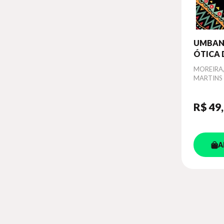
UMBAN
ÓTICA 
NEUROL
Autor
MOREIRA
MARTINS
R$ 49
A