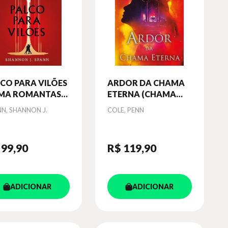
CO PARA VILÕES
ARDOR DA CHAMA
UMA ROMANTASIA
ETERNA (CHAMA
MBRIA
ETERNA - LIVRO 3) -
or
Autor
N, SHANNON J.
COLE, PENN
VOL. 3
 99
,90
R$ 119
,90
ADICIONAR
ADICIONAR