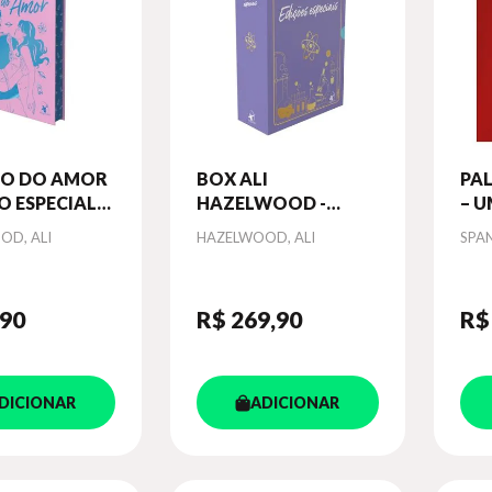
ÃO DO AMOR
BOX ALI
PAL
ÃO ESPECIAL
HAZELWOOD -
– 
 +
EDIÇÕES ESPECIAIS
SO
Autor
Aut
OD, ALI
HAZELWOOD, ALI
SPAN
ADOR
IVO)
,90
R$ 269
,90
R$
DICIONAR
ADICIONAR