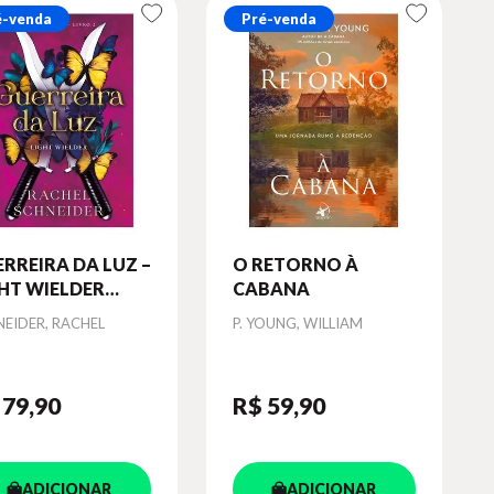
é-venda
Pré-venda
RREIRA DA LUZ –
O RETORNO À
HT WIELDER
CABANA
GO E METAL -
or
Autor
NEIDER, RACHEL
P. YOUNG, WILLIAM
RO 2) - VOL. 2
 79
,90
R$ 59
,90
ADICIONAR
ADICIONAR