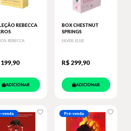
LEÇÃO REBECCA
BOX CHESTNUT
RROS
SPRINGS
or
Autor
ROS, REBECCA
SILVER, ELSIE
 199
,90
R$ 299
,90
ADICIONAR
ADICIONAR
é-venda
Pré-venda