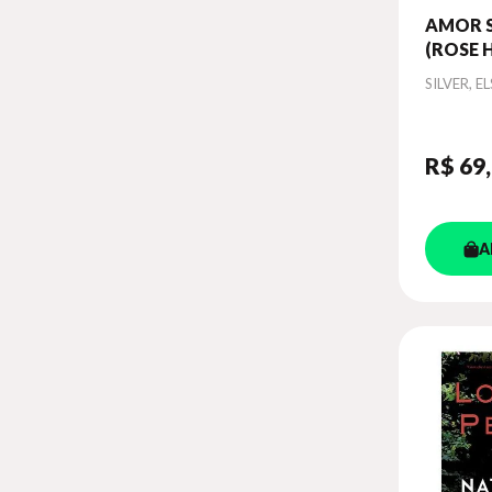
AMOR 
(ROSE H
1) - VOL
Autor
SILVER, EL
R$ 69
A