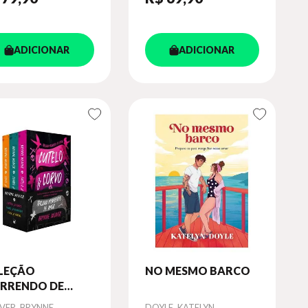
ADICIONAR
ADICIONAR
LEÇÃO
NO MESMO BARCO
RRENDO DE
R – TRILOGIA
or
Autor
VER, BRYNNE
DOYLE, KATELYN