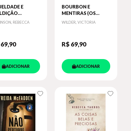
UELDADE E
BOURBON E
LDIÇÃO
MENTIRAS (OS
ERANÇA SOMBRIA
IRMÃOS FOXX -
or
Autor
INSON, REBECCA
WILDER, VICTORIA
IVRO 2) - VOL. 2
LIVRO 1) - VOL. 1
 69
,90
R$ 69
,90
ADICIONAR
ADICIONAR