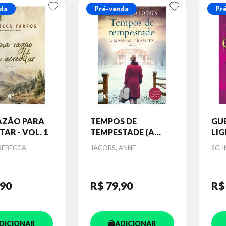
da
Pré-venda
Pr
AZÃO PARA
TEMPOS DE
GUE
AR - VOL. 1
TEMPESTADE (A
LIG
MANSÃO DRANITZ -
(FO
Autor
Aut
REBECCA
JACOBS, ANNE
SCH
LIVRO 2) - VOL. 2
LIV
,90
R$ 79
,90
R$
DICIONAR
ADICIONAR