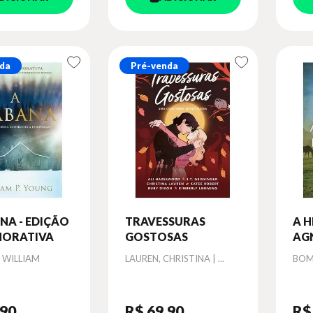
da
Pré-venda
NA - EDIÇÃO
TRAVESSURAS
A 
ORATIVA
GOSTOSAS
AG
DOS
Autor
Aut
, WILLIAM
LAUREN, CHRISTINA | ...
BOM
1) -
,90
R$ 69
,90
R$