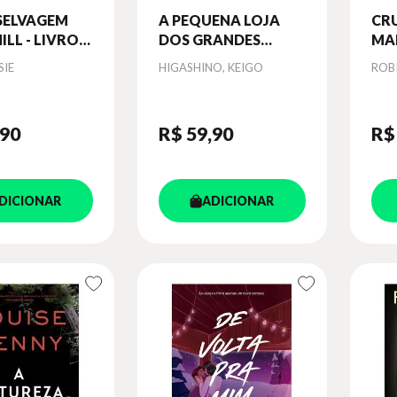
SELVAGEM
A PEQUENA LOJA
CR
ILL - LIVRO
DOS GRANDES
MA
. 1
MILAGRES
(H
Autor
Aut
SIE
HIGASHINO, KEIGO
ROB
- L
,90
R$ 59
,90
R$
DICIONAR
ADICIONAR