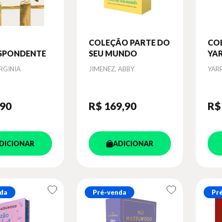
COLEÇÃO PARTE DO
CO
SPONDENTE
SEU MUNDO
YA
Autor
Aut
IRGINIA
JIMENEZ, ABBY
YAR
,90
R$ 169
,90
R$
DICIONAR
ADICIONAR
da
Pré-venda
Pr