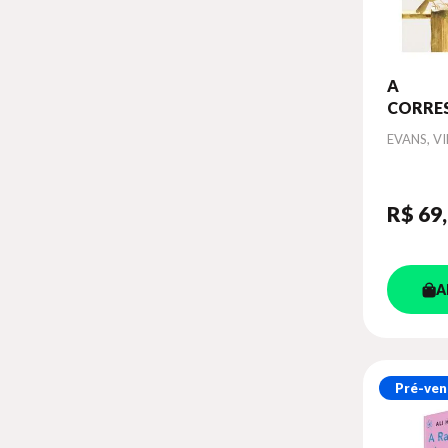
A
CORRE
Autor
EVANS, V
R$ 69
A
Pré-ven