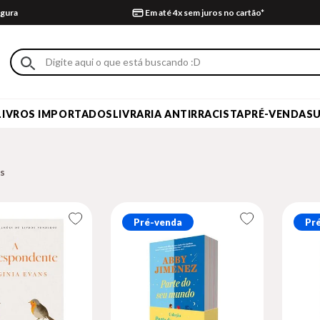
gura
Em até 4x sem juros no cartão*
LIVROS IMPORTADOS
LIVRARIA ANTIRRACISTA
PRÉ-VENDA
S
Pré-venda
Pr