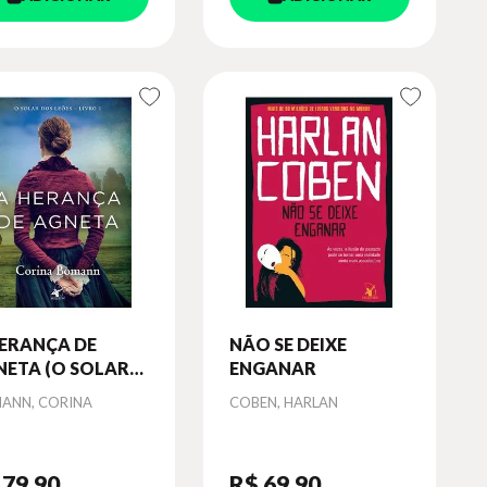
HERANÇA DE
NÃO SE DEIXE
NETA (O SOLAR
ENGANAR
 LEÕES - LIVRO
or
Autor
ANN, CORINA
COBEN, HARLAN
 VOL. 1
 79
,90
R$ 69
,90