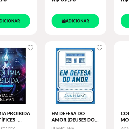
DICIONAR
ADICIONAR
IA PROIBIDA
EM DEFESA DO
CO
ÍFICES -
AMOR (DEUSES DO
MO
) - VOL. 1
JOGO - LIVRO 2) -
AMO
Autor
Aut
 STACEY
HUANG, ANA
WEA