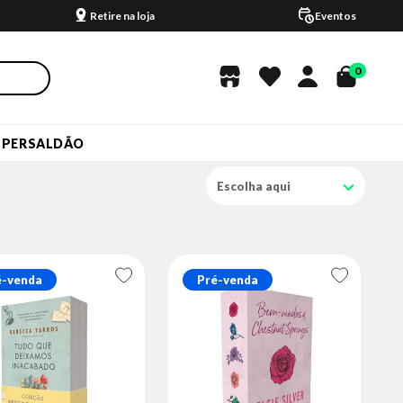
Retire na loja
Eventos
0
UPERSALDÃO
Escolha aqui
é-venda
Pré-venda