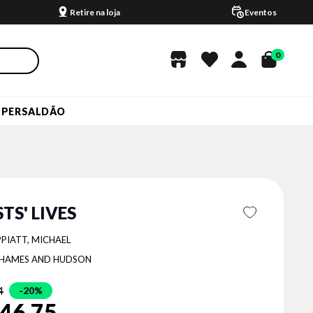
Retire na loja
Eventos
0
UPERSALDÃO
TS' LIVES
PPIATT, MICHAEL
HAMES AND HUDSON
4
20%
46,75