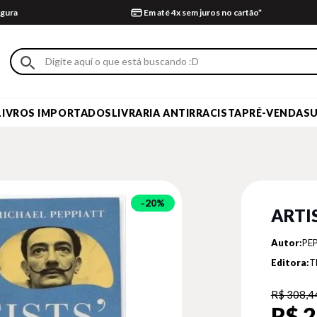
gura
Em até 4x sem juros no cartão*
LIVROS IMPORTADOS
LIVRARIA ANTIRRACISTA
PRÉ-VENDA
S
20%
ARTIS
Autor:
PE
Editora:
T
R$ 308,4
R$ 2