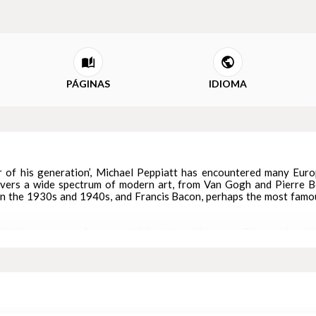
PÁGINAS
IDIOMA
r of his generation’, Michael Peppiatt has encountered many Euro
covers a wide spectrum of modern art, from Van Gogh and Pierre B
 in the 1930s and 1940s, and Francis Bacon, perhaps the most famo
into the company of many notable art-world personalities, such as th
g with the self-mythologizing artist Balthus. Art criticism blends 
sers with David Hockney...
includes under-recognized artists, such as Dachau survivor Zoran M
ly varied in their scope and lucidly written for a general reader, th
 a unique personal insight into some of the greatest creative minds 