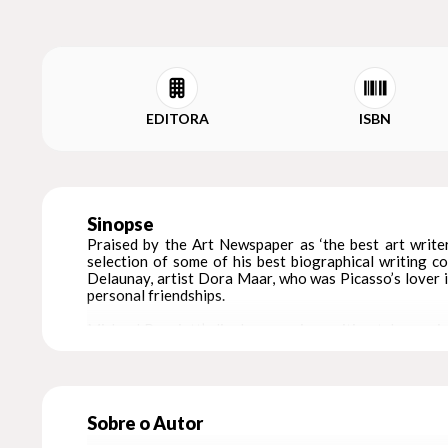
EDITORA
ISBN
Sinopse
Praised by the Art Newspaper as ‘the best art write
selection of some of his best biographical writing 
Delaunay, artist Dora Maar, who was Picasso’s lover
personal friendships.
Michael Peppiatt’s lively, engaging writing takes us 
studio, and moments of disillusion, such as his meetin
drinking with Bacon in Soho, discussing Picasso’s trou
This collection of Peppiatt’s most perceptive texts 
Peppiatt curated at the 2009 Venice Biennale. Remarkab
Sobre o Autor
commentary and acute critical judgment, they also give