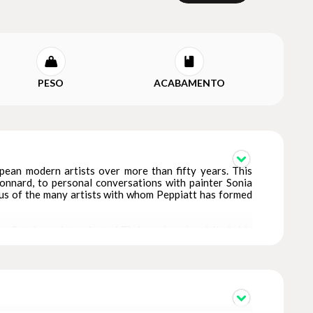
PESO
ACABAMENTO
pean modern artists over more than fifty years. This
onnard, to personal conversations with painter Sonia
us of the many artists with whom Peppiatt has formed
e Catalan painter Antoni Tàpies, whom he visits in his
with anecdote: riding with Lucian Freud in his Bentley,
usic, or Montenegrin artist Dado, whose retrospective
ese selected essays not only provide us with perceptive
of the modern era.