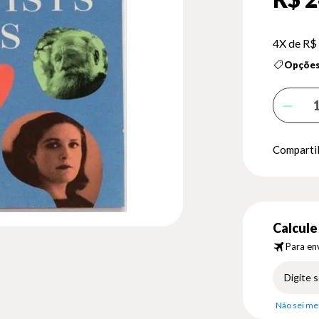
4X de
R$ 
Opções
Compartil
Calcule 
Para env
Não sei me