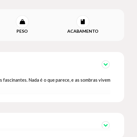
PESO
ACABAMENTO
ns fascinantes. Nada é o que parece, e as sombras vivem
as entre a Luz e as Trevas jazem adormercidas. O mundo
m dia existiu, e por isso, mantêm a sua vigia secular,