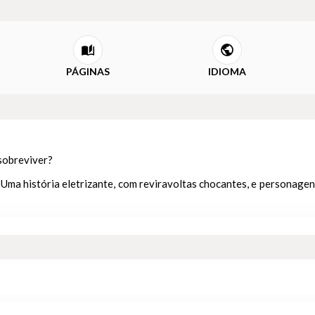
PÁGINAS
IDIOMA
sobreviver?
t. Uma história eletrizante, com reviravoltas chocantes, e personage
o mortos; seus salões, em ruínas, e as grandiosas e épicas batalh
em tempos de paz. Apenas os Regentes ainda se lembram daquilo que u
hor das Trevas regresse.