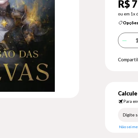
R$ 7
1x 
Opções
Compartil
Calcule 
Para env
Não sei me