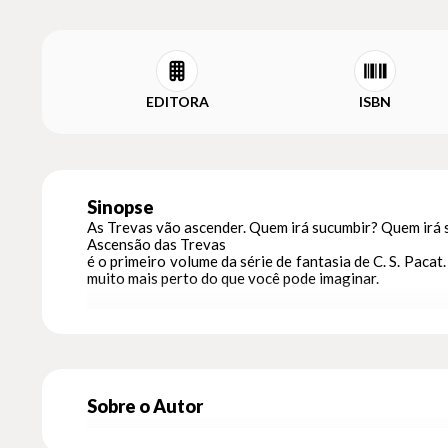
EDITORA
ISBN
Sinopse
As Trevas vão ascender. Quem irá sucumbir? Quem irá 
Ascensão das Trevas
é o primeiro volume da série de fantasia de C. S. Paca
muito mais perto do que você pode imaginar.
O mundo da magia já não existe mais. Seus heróis estã
parece ter se esquecido e as pessoas acreditam viver 
Sobre o Autor
jurados a proteger a humanidade caso algum dia o Sen