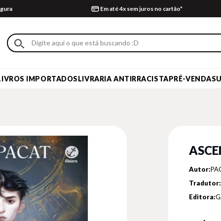
gura
Em até 4x sem juros no cartão*
LIVROS IMPORTADOS
LIVRARIA ANTIRRACISTA
PRÉ-VENDA
S
ASCE
Autor:
PAC
Tradutor:
Editora:
G