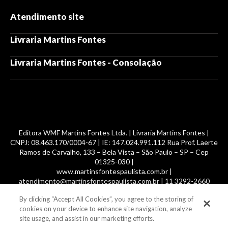
Atendimento site
Livraria Martins Fontes
Livraria Martins Fontes - Consolação
Editora WMF Martins Fontes Ltda. | Livraria Martins Fontes |
CNPJ: 08.463.170/0004-67 | IE: 147.024.991.112 Rua Prof. Laerte
Ramos de Carvalho, 133 – Bela Vista – São Paulo – SP – Cep
01325-030 |
www.martinsfontespaulista.com.br |
atendimento@martinsfontespaulista.com.br | 11 3292-2660
By clicking “Accept All Cookies”, you agree to the storing of
© 2014 -
2026
, MartinsFontes livros nacionais e importados,
cookies on your device to enhance site navigation, analyze
com mais de 700 mil títulos. Todos os direitos reservados.
site usage, and assist in our marketing efforts.