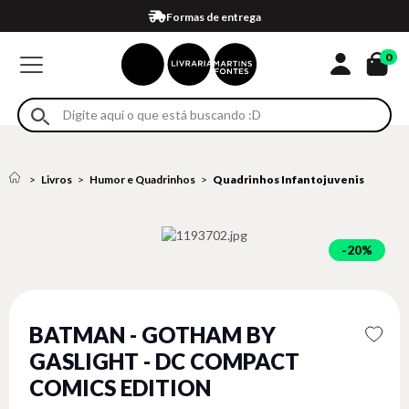
Compra 100% segura
Formas de entrega
Retire na loja
Eventos
Em até 4x sem juros no cartão*
0
Livros
Humor e Quadrinhos
Quadrinhos Infantojuvenis
20%
BATMAN - GOTHAM BY
GASLIGHT - DC COMPACT
COMICS EDITION