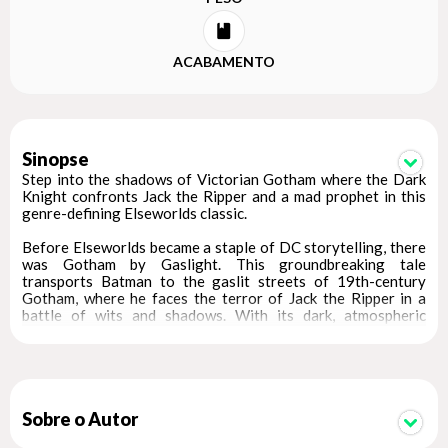
ACABAMENTO
Sinopse
Step into the shadows of Victorian Gotham where the Dark
Knight confronts Jack the Ripper and a mad prophet in this
genre-defining Elseworlds classic.
Before Elseworlds became a staple of DC storytelling, there
was Gotham by Gaslight. This groundbreaking tale
transports Batman to the gaslit streets of 19th-century
Gotham, where he faces the terror of Jack the Ripper in a
battle of wits and shadows. With its dark, atmospheric
visuals and gripping narrative, this story redefined the
boundaries of Batman’s world.
The saga continues with Master of the Future, a thrilling
sequel where Batman contends with a deranged prophet
seeking to halt Gotham’s evolution into the 20th century.
Sobre o Autor
Both stories deliver a unique blend of gothic aesthetics and