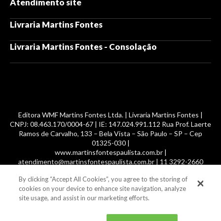
Atendimento site
Livraria Martins Fontes
Livraria Martins Fontes - Consolação
Editora WMF Martins Fontes Ltda. | Livraria Martins Fontes |
CNPJ: 08.463.170/0004-67 | IE: 147.024.991.112 Rua Prof. Laerte
Ramos de Carvalho, 133 – Bela Vista – São Paulo – SP – Cep
01325-030 |
www.martinsfontespaulista.com.br |
atendimento@martinsfontespaulista.com.br | 11 3292-2660
By clicking “Accept All Cookies”, you agree to the storing of
© 2014 -
2026
, MartinsFontes livros nacionais e importados,
cookies on your device to enhance site navigation, analyze
com mais de 700 mil títulos. Todos os direitos reservados.
site usage, and assist in our marketing efforts.