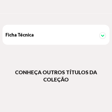
deadliest enemies after years of incarceration have turned
them into perfect psychopaths? And more importantly, can
anyone survive the coming fallout from an undeclared war
between the superpowers—or the clash of who were once
the world’s greatest heroes?
Ficha Técnica
CONHEÇA OUTROS TÍTULOS DA
COLEÇÃO