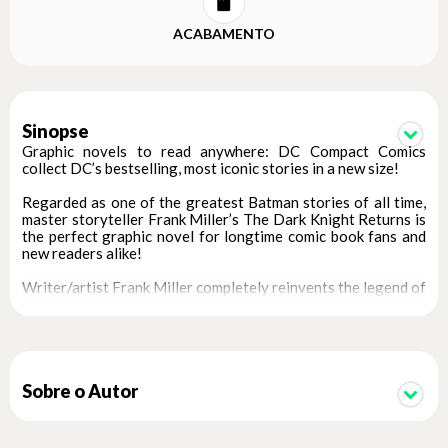
ACABAMENTO
Sinopse
Graphic novels to read anywhere: DC Compact Comics
collect DC’s bestselling, most iconic stories in a new size!
Regarded as one of the greatest Batman stories of all time,
master storyteller Frank Miller’s The Dark Knight Returns is
the perfect graphic novel for longtime comic book fans and
new readers alike!
Writer/artist Frank Miller completely reinvents the legend of
Batman in this saga of a near-future Gotham City gone to
rot, 10 years after the Dark Knight’s retirement. Forced to
take action, the Dark Knight returns in a blaze of fury, taking
on a whole new generation of criminals and matching their
levels of violence. He is soon joined by a new Robin—a girl
named Carrie Kelley, who proves to be just as invaluable as
Sobre o Autor
her predecessors.
Can Batman and Robin deal with the threats posed by their