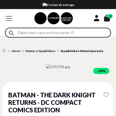
Compra 100% segura
Formas de entrega
Retire na loja
Eventos
Em até 4x sem juros no cartão*
0
Livros
Humor e Quadrinhos
Quadrinhos Infantojuvenis
20%
BATMAN - THE DARK KNIGHT
RETURNS - DC COMPACT
COMICS EDITION