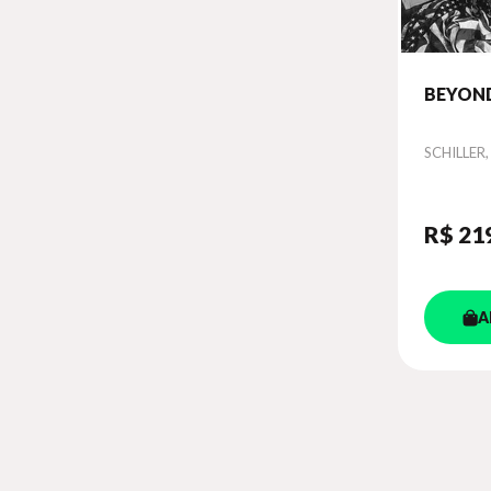
BEYOND
Autor
SCHILLER,
R$ 21
A