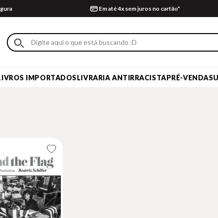
gura
Em até 4x sem juros no cartão*
LIVROS IMPORTADOS
LIVRARIA ANTIRRACISTA
PRÉ-VENDA
S