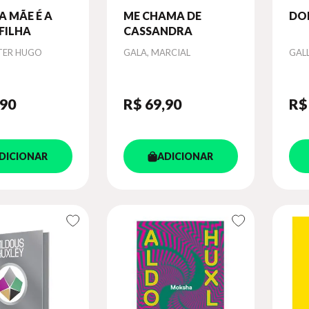
A MÃE É A
ME CHAMA DE
DO
FILHA
CASSANDRA
Autor
Aut
TER HUGO
GALA, MARCIAL
GALL
,90
R$ 69
,90
R$
DICIONAR
ADICIONAR