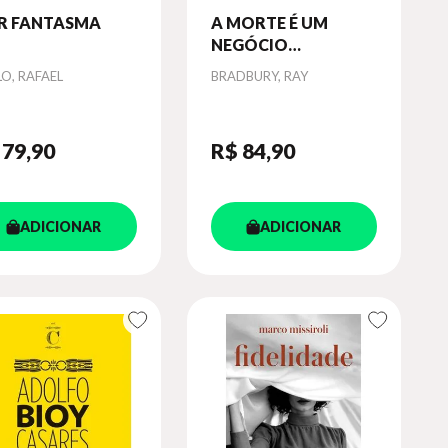
R FANTASMA
A MORTE É UM
NEGÓCIO
SOLITÁRIO - VOL. 1
or
Autor
O, RAFAEL
BRADBURY, RAY
 79
,90
R$ 84
,90
ADICIONAR
ADICIONAR