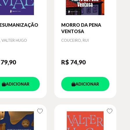
DESUMANIZAÇÃO
MORRO DA PENA
VENTOSA
or
Autor
, VALTER HUGO
COUCEIRO, RUI
 79
,90
R$ 74
,90
ADICIONAR
ADICIONAR