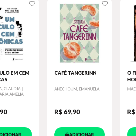
ULO EM CEM
CAFÉ TANGERINN
O F
CAS
HO
, CLAUDIA |
Autor
Aut
ANECHOUM, EMANUELA
MÃE
ARIA AMÉLIA
,90
R$ 69
,90
R$
DICIONAR
ADICIONAR