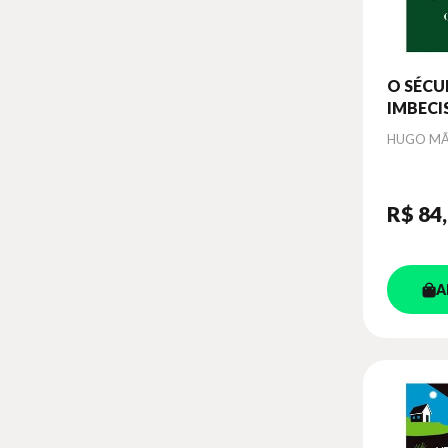
O SÉCU
IMBECI
Autor
HUGO MÃE
R$ 84
A