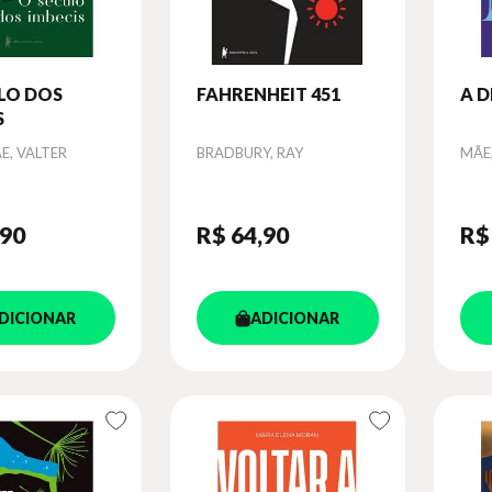
LO DOS
FAHRENHEIT 451
A 
S
Autor
Aut
, VALTER
BRADBURY, RAY
MÃE
,90
R$ 64
,90
R$
DICIONAR
ADICIONAR