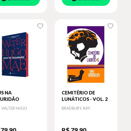
US NA
CEMITÉRIO DE
CURIDÃO
LUNÁTICOS - VOL. 2
or
Autor
, VALTER HUGO
BRADBURY, RAY
 79
,90
R$ 79
,90