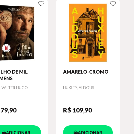
ILHO DE MIL
AMARELO-CROMO
MENS
or
Autor
, VALTER HUGO
HUXLEY, ALDOUS
 79
,90
R$ 109
,90
ADICIONAR
ADICIONAR