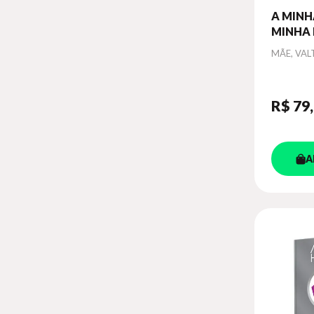
A MINH
MINHA 
Autor
MÃE, VAL
R$ 79
A