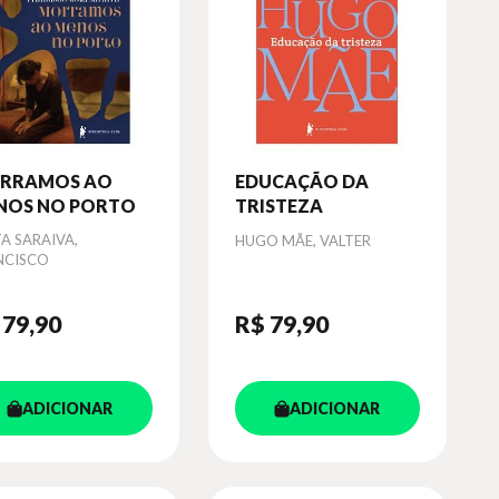
RRAMOS AO
EDUCAÇÃO DA
NOS NO PORTO
TRISTEZA
or
A SARAIVA,
Autor
HUGO MÃE, VALTER
NCISCO
 79
,90
R$ 79
,90
ADICIONAR
ADICIONAR