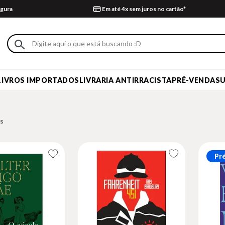
gura
Em até 4x sem juros no cartão*
LIVROS IMPORTADOS
LIVRARIA ANTIRRACISTA
PRÉ-VENDA
S
Pr