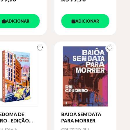
ADICIONAR
ADICIONAR
REDOMA DE
BAIÔA SEM DATA
RO - EDIÇÃO
PARA MORRER
USTRADA
or
Autor
H, SYLVIA
COUCEIRO, RUI