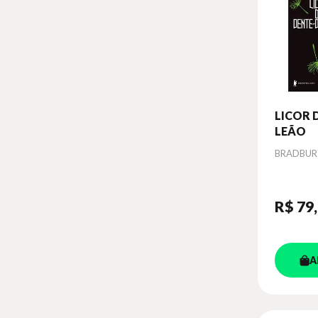
LICOR 
LEÃO
Autor
BRADBURY
R$ 79
A