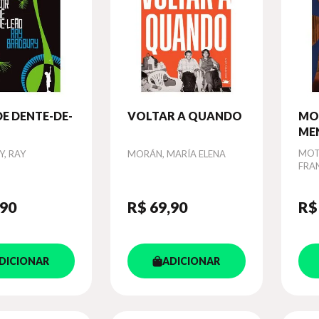
DE DENTE-DE-
VOLTAR A QUANDO
MO
ME
Autor
Aut
MOT
, RAY
MORÁN, MARÍA ELENA
FRA
,90
R$ 69
,90
R$
DICIONAR
ADICIONAR