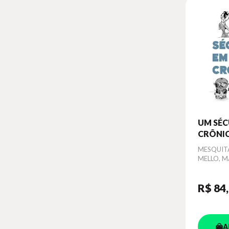
UM SÉC
CRÔNI
Autor
MESQUITA
MELLO, M
R$ 84
A