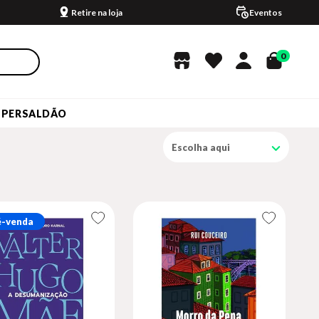
Retire na loja
Eventos
0
UPERSALDÃO
Escolha aqui
é-venda