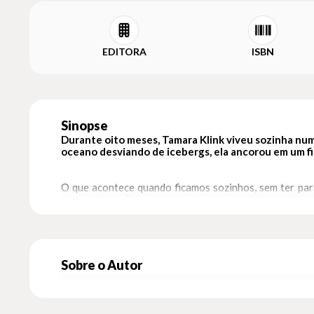
EDITORA
ISBN
Sinopse
Durante oito meses, Tamara Klink viveu sozinha nu
oceano desviando de icebergs, ela ancorou em um fio
O que acontece quando ficamos sozinhos, sem ter pa
onde estamos?
Depois de se tornar a pessoa mais jovem da América L
atravessar o espaço, dessa vez atravessaria o tempo.
terra e os dias em noites infinitas.
Sobre o Autor
Em
Bom dia, inverno,
os leitores são convidados a conhecer de perto os p