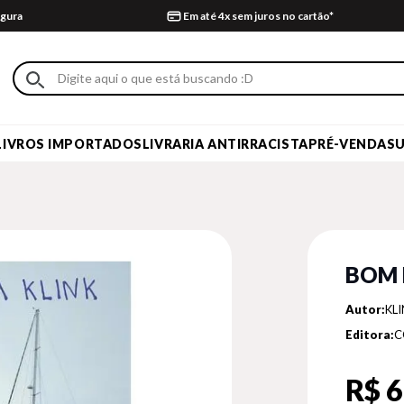
gura
Em até 4x sem juros no cartão*
LIVROS IMPORTADOS
LIVRARIA ANTIRRACISTA
PRÉ-VENDA
S
BOM 
Autor:
KL
Editora:
C
R$ 6