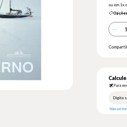
1x 
Opções
Compartil
Calcule 
Para env
Não sei me