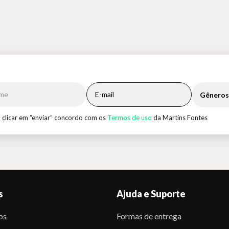
Gêneros
 clicar em “enviar” concordo com os
Termos de uso
da Martins Fontes
s
Ajuda e Suporte
os
Formas de entrega