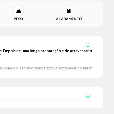
PESO
ACABAMENTO
. Depois de uma longa preparação e de atravessar o
.
o somos o ser vivo menos apto a sobreviver no lugar
Tamara Klink se lançou numa nova navegação: em vez de
la pôde observar o inverno polar transformar o mar em
experiência de isolamento radical, em meio a auroras