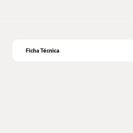
boreais e visitas inesperadas de raposas, focas e outro
modo como escolhemos viver.
Ficha Técnica