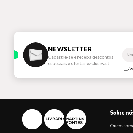
NEWSLETTER
Cadastre-se e receba descontos
especiais e ofertas exclusivas!
Ao
Sobre nó
Quem som