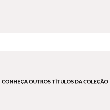
s animais selvagens, o silêncio se torna palco para reflexões profund
CONHEÇA OUTROS TÍTULOS DA COLEÇÃO