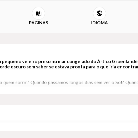
PÁGINAS
IDIOMA
m pequeno veleiro preso no mar congelado do Ártico Groenlandês
rde escuro sem saber se estava pronta para o que iria encontrar
ra quem sorrir? Quando passamos longos dias sem ver o Sol? Quand
atina a cruzar o Atlântico em solitário, a navegadora e escritora 
 Isolada em um fiorde na Groenlândia na época mais fria do ano, e
erigos e as alegrias dessa viagem extremamente arriscada. Nessa 