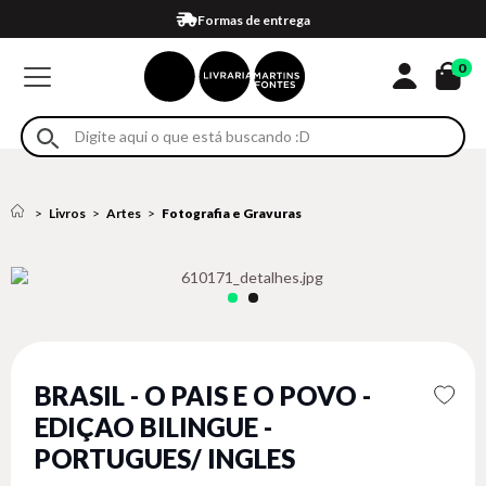
Compra 100% segura
Formas de entrega
Retire na loja
Eventos
Em até 4x sem juros no cartão*
0
Livros
Artes
Fotografia e Gravuras
BRASIL - O PAIS E O POVO -
EDIÇAO BILINGUE -
PORTUGUES/ INGLES