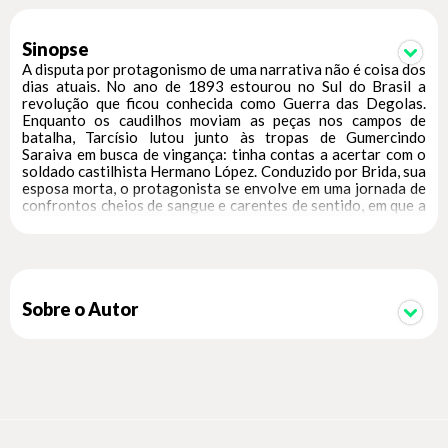
Sinopse
A disputa por protagonismo de uma narrativa não é coisa dos
dias atuais. No ano de 1893 estourou no Sul do Brasil a
revolução que ficou conhecida como Guerra das Degolas.
Enquanto os caudilhos moviam as peças nos campos de
batalha, Tarcísio lutou junto às tropas de Gumercindo
Saraiva em busca de vingança: tinha contas a acertar com o
soldado castilhista Hermano López. Conduzido por Brida, sua
esposa morta, o protagonista se envolve em uma jornada de
confrontos cheios de sangue e carentes de sentido, em que a
loucura estava sempre à espreita. Mais do que isso: A
narradora conta uma história sob o ponto de vista que foi
apagado pela historiografia oficial. Ao mesmo tempo em que
dá luz aos motivos dos maragatos, Brida expõe aos leitores
faces nem um pouco glamurosas de uma revolução conduzida
por homens que, em última instância, defendiam seus próprios
Sobre o Autor
interesses. Nessa defesa, as pessoas comuns dos campos
eram apenas peças de um jogo que sequer compreendiam.