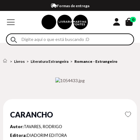
Compra 100% segura
Formas de entrega
Retire na loja
Eventos
Em até 4x sem juros no cartão*
0
Livros
Literatura Estrangeira
Romance - Estrangeiro
CARANCHO
Autor:
TAVARES, RODRIGO
Editora:
DIADORIM EDITORA