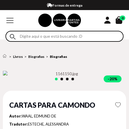
Compra 100% segura
Formas de entrega
Retire na loja
Eventos
Em até 4x sem juros no cartão*
0
Livros
Biografias
Biografias
20%
CARTAS PARA CAMONDO
Autor:
WAAL, EDMUND DE
Tradutor:
ESTECHE, ALESSANDRA