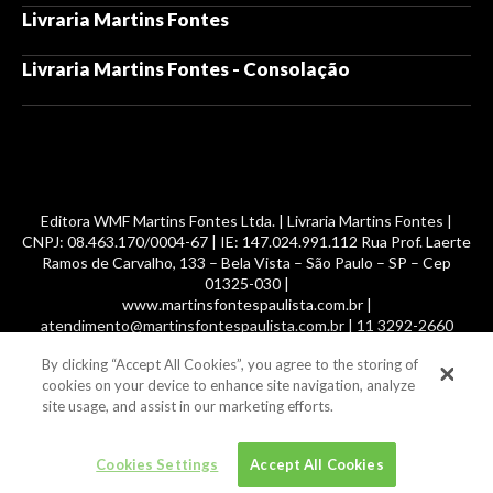
Livraria Martins Fontes
Livraria Martins Fontes - Consolação
Editora WMF Martins Fontes Ltda. | Livraria Martins Fontes |
CNPJ: 08.463.170/0004-67 | IE: 147.024.991.112 Rua Prof. Laerte
Ramos de Carvalho, 133 – Bela Vista – São Paulo – SP – Cep
01325-030 |
www.martinsfontespaulista.com.br |
atendimento@martinsfontespaulista.com.br | 11 3292-2660
By clicking “Accept All Cookies”, you agree to the storing of
© 2014 -
2026
, MartinsFontes livros nacionais e importados,
cookies on your device to enhance site navigation, analyze
com mais de 700 mil títulos. Todos os direitos reservados.
site usage, and assist in our marketing efforts.
Cookies Settings
Accept All Cookies