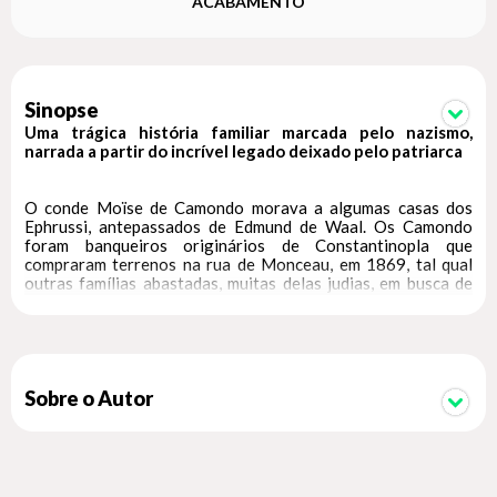
ACABAMENTO
Sinopse
Uma trágica história familiar marcada pelo nazismo,
narrada a partir do incrível legado deixado pelo patriarca
O conde Moïse de Camondo morava a algumas casas dos
Ephrussi, antepassados de Edmund de Waal. Os Camondo
foram banqueiros originários de Constantinopla que
compraram terrenos na rua de Monceau, em 1869, tal qual
outras famílias abastadas, muitas delas judias, em busca de
um lugar para se estabelecer na Paris secular, republicana,
tolerante e pacífica de meados do século XIX.
Por meio de 58 cartas imaginárias a Moïse de Camondo, De
Waal conta a história da vida do banqueiro: faz relatos sobre
a residência, as coleções, o mundo em que o conde vivia e o
Sobre o Autor
trágico fim da família dele. Camondo construiu uma casa
espetacular e a decorou com a maior coleção particular de
arte francesa do século XVIII, com o intuito de que o filho,
Nissim, herdasse. Quando Nissim foi morto na Primeira
Guerra Mundial, porém, a construção se tornou um memorial