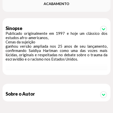
ACABAMENTO
Sinopse
Publicado originalmente em 1997 e hoje um clássico dos
estudos afro-americanos,
Cenas da sujeição
ganhou versão ampliada nos 25 anos de seu lançamento,
confirmando Saidiya Hartman como uma das vozes mais
lúcidas, originais e respeitadas no debate sobre o trauma da
escravidão e o racismo nos Estados Unidos.
Valendo-se de um amplo conjunto de documentos, entre os
quais narrativas de escravizados, diários das plantations,
letras de música popular, cartilhas de libertos e casos levados
à justiça, Hartman demonstra que, mesmo após a Guerra Civil
e a abolição, os elementos fundamentais do período
escravista se mantiveram praticamente inalterados no país,
Sobre o Autor
chegando até os dias atuais — do que nos dão mostra os
seguidos episódios de violência policial que fizeram emergir
o movimento Black Lives Matter.