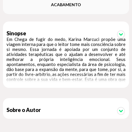
ACABAMENTO
Sinopse
Em Chega de fugir do medo, Karina Marcuci propõe uma
viagem interna para que o leitor tome mais consciência sobre
si mesmo. Essa jornada é apoiada por um conjunto de
atividades terapêuticas que o ajudam a desenvolver e até
melhorar a própria inteligência emocional. Seus
apontamentos, enquanto especialista da área de psicologia,
dão base para a expansão da mente, para que tome, por si, a
partir do livre-arbítrio, as ações necessárias a fim de ter mais
controle sobre a sua vida e bem-estar. Esta é uma obra que
proporciona verdadeiro mergulho para desenvolver
competências e melhor gerir seus estados emocionais.
Dentre os temas abordados no livro, você encontra: - O
MEDO E A VERDADE EDITADA; - LUTA E FUGA; -
EMOÇÃO X RAZÃO; - AS EMOÇÕES E NOSSAS DOENÇAS
FÍSICAS E PSÍQUICAS; - CONSCIÊNCIA CORPORAL; -
Sobre o Autor
COMO ESCUTAR SEU CORPO; - POR QUE FAZER
TERAPIA? E HIPNOSE?