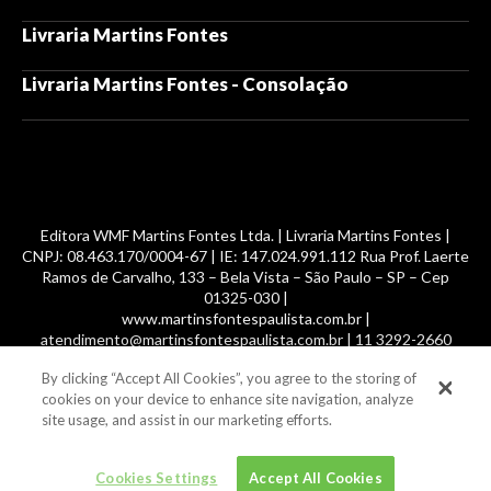
Livraria Martins Fontes
Livraria Martins Fontes - Consolação
Editora WMF Martins Fontes Ltda. | Livraria Martins Fontes |
CNPJ: 08.463.170/0004-67 | IE: 147.024.991.112 Rua Prof. Laerte
Ramos de Carvalho, 133 – Bela Vista – São Paulo – SP – Cep
01325-030 |
www.martinsfontespaulista.com.br |
atendimento@martinsfontespaulista.com.br | 11 3292-2660
By clicking “Accept All Cookies”, you agree to the storing of
© 2014 -
2026
, MartinsFontes livros nacionais e importados,
cookies on your device to enhance site navigation, analyze
com mais de 700 mil títulos. Todos os direitos reservados.
site usage, and assist in our marketing efforts.
Cookies Settings
Accept All Cookies