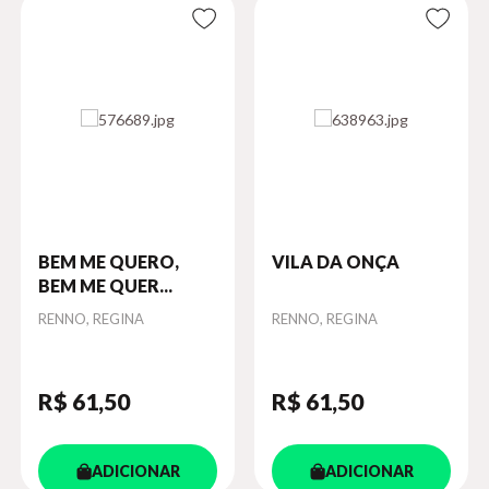
BEM ME QUERO,
VILA DA ONÇA
BEM ME QUER...
Autor
RENNO, REGINA
Autor
RENNO, REGINA
R$ 61
,50
R$ 61
,50
ADICIONAR
ADICIONAR