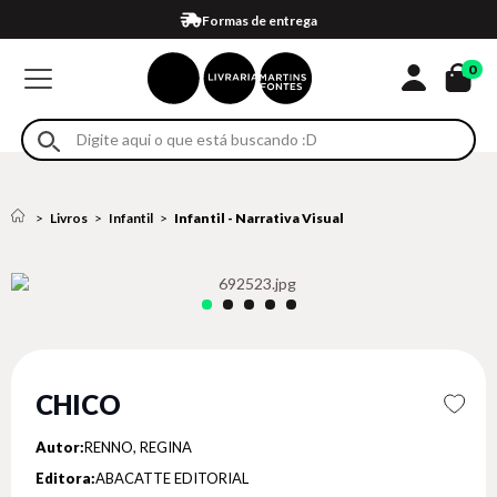
Compra 100% segura
Formas de entrega
Retire na loja
Eventos
Em até 4x sem juros no cartão*
0
Livros
Infantil
Infantil - Narrativa Visual
CHICO
Autor:
RENNO, REGINA
Editora:
ABACATTE EDITORIAL